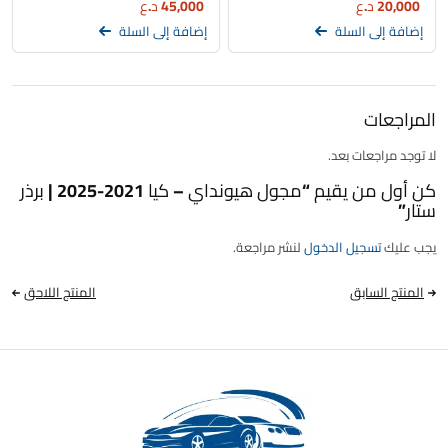
20,000
د.ع
45,000
د.ع
إضافة إلى السلة
إضافة إلى السلة
المراجعات
لا توجد مراجعات بعد.
كن أول من يقيم “مجول هيونداي – كيا 2021-2025 | برذر
ستار”
يجب عليك
تسجيل الدخول
لنشر مراجعة.
المنتج السابق
المنتج اللاحق