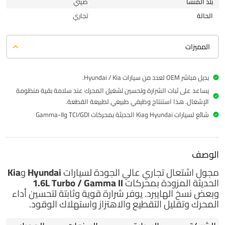
بلد المنشأ
صيني
الحالة
تجاري
المميزات
بديل مباشر OEM لعدد من سيارات Hyundai / Kia.
يساعد على ثبات الشرارة وتحسين تشغيل المحرك عند سلامة بقية منظومة
الإشعال. هذا استنتاج وظيفي طبيعي لطبيعة القطعة.
شائع لسيارات Hyundai وKia الحديثة بمحركات TCI/GDI وGamma-II
الوصف
مجول اشتعال
تجاري
عالي الجودة لسيارات
Hyundai وKia
الحديثة المزودة بمحركات
1.6L Turbo / Gamma II
وبعض نسخ الهايبرد. يوفر شرارة قوية وثابتة لتحسين أداء
المحرك وتقليل التقطيع والاهتزاز واستهلاك الوقود.