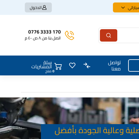
ياراتي
الدخول
170 3333 0776
اتصل بنا من ٨ ص -٤ م
سلة
تواصل
المشتريات
معنا
0
منتج
صلية وعالية الجودة بأفضل