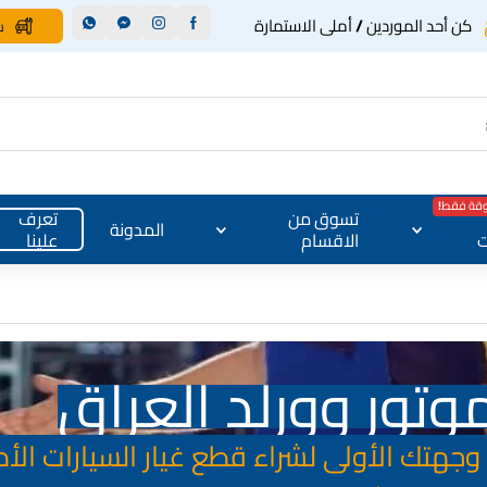
كن أحد الموردين / أملى الاستمارة
س
وقة فقط!
تسوق من
تعرف
المدونة
ت
الاقسام
علينا
وتور وورلد العراق
، وجهتك الأولى لشراء قطع غيار السيارات الأ