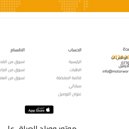
دة
الحساب
الاقسام
 الواتس اب
الرئيسية
تسوق من القط
لايميل
الطلبات
تسوق من البران
info@motorworl
قائمة المفضلة
تسوق من العلام
سياراتي
عنوان التوصيل
موتور وورلد العراق على