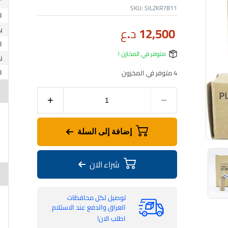
SKU:
SILZKR7B11
12,500
د.ع
ب
متوفر في المخازن !
ن
4 متوفر في المخزون
إضافة إلى السلة
شراء الان
توصيل لكل محافظات
العراق والدفع عند الاستلام
اطلب الان!