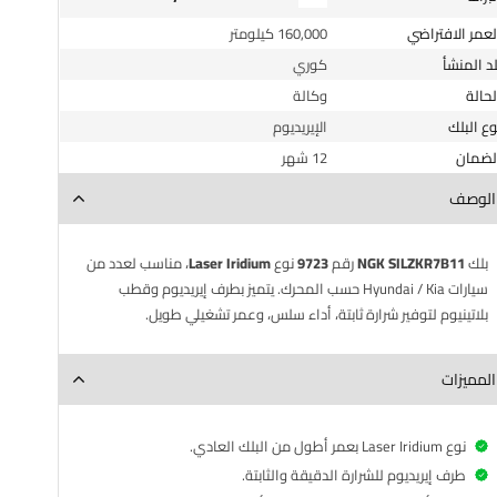
العمر الافتراضي
160,000 كيلومتر
لد المنشأ
كوري
الحالة
وكالة
وع البلك
الإيريديوم
الضمان
12 شهر
الوصف
بلك
NGK SILZKR7B11
رقم
9723
نوع
Laser Iridium
، مناسب لعدد من
سيارات Hyundai / Kia حسب المحرك. يتميز بطرف إيريديوم وقطب
بلاتينيوم لتوفير شرارة ثابتة، أداء سلس، وعمر تشغيلي طويل.
المميزات
نوع Laser Iridium بعمر أطول من البلك العادي.
طرف إيريديوم للشرارة الدقيقة والثابتة.