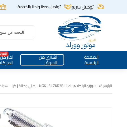
توصيل سريع
تواصل معنا واحنا بالخدمة
الموث
الصفحة
اشتري من
اختر من
الرئيسية
السوق
الماركا
الرئيسية
السوق
البلكات
بلك NGK | SILZKR7B11 | اصلي وكالة | كيا – هونداي