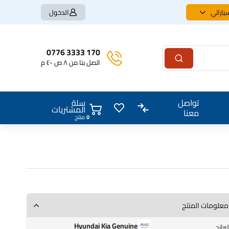
ياراتي
الدخول
170 3333 0776
اتصل بنا من ٨ ص -٤ م
سلة
تواصل
المشتريات
معنا
0
منتج
معلومات المنتج
Hyundai Kia Genuine
البراند