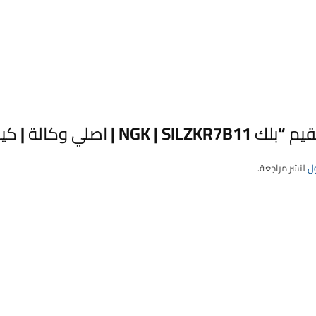
| اصلي وكالة | كيا – هونداي”
ل
لنشر مراجعة.