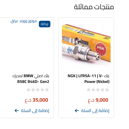
منتجات مماثلة
وكالة
بلك NGK | LFR5A-11 | V-
بلك اصلي BMW لمحرك
B58C B46D- Gen2
Power (Nickel)
9,000
د.ع
35,000
د.ع
إضافة إلى السلة
إضافة إلى السلة