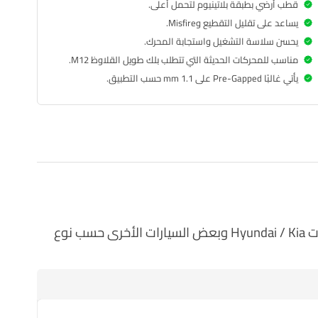
قطب أرضي بطبقة بلاتينيوم لتحمل أعلى.
يساعد على تقليل التقطيع وMisfire.
يحسن سلاسة التشغيل واستجابة المحرك.
مناسب للمحركات الحديثة التي تتطلب بلك طويل القلاوظ M12.
يأتي غالبًا Pre-Gapped على 1.1 mm حسب التطبيق.
، يوفر شرارة قوية وثابتة وعمر تشغيلي طويل، مناسب لعدد من سيارات Hyundai / Kia وبعض السيارات الأخرى حسب نوع