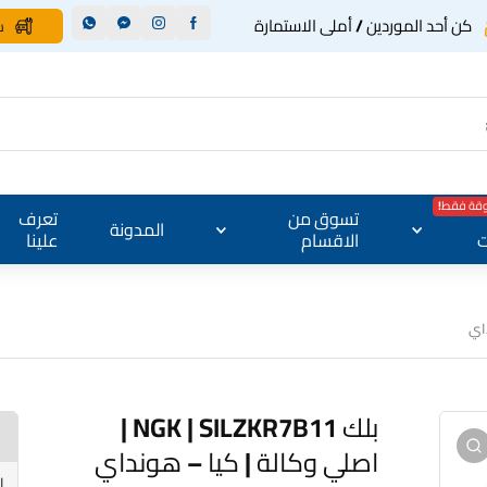
كن أحد الموردين / أملى الاستمارة
س
وقة فقط!
تسوق من
تعرف
المدونة
ت
الاقسام
علينا
بلك NGK | SILZKR7B11 |
اصلي وكالة | كيا – هونداي