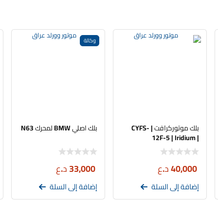
وكالة
بلك موتوركرافت | CYFS-
بلك اصلي BMW لمحرك N63
12F-5 | Iridium |
MOTORCRAFT SP-520 |
سيت اربع قطع
40,000
د.ع
33,000
د.ع
إضافة إلى السلة
إضافة إلى السلة