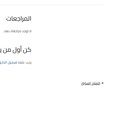
المراجعات
لا توجد مراجعات بعد.
كن أول من يقيم “بلك NGK | SILZKR7B11 
يجب عليك
تسجيل الدخو
المنتج السابق