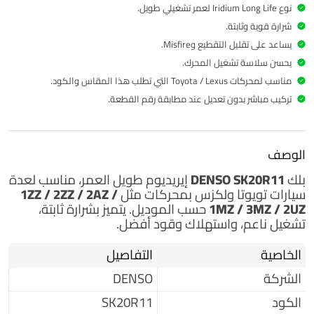
نوع Iridium Long Life لعمر تشغيلي طويل.
شرارة قوية وثابتة.
يساعد على تقليل التقطيع وMisfire.
يحسن سلاسة تشغيل المحرك.
مناسب لمحركات Toyota / Lexus التي تطلب هذا المقاس والكود.
تركيب مباشر بدون تعديل عند مطابقة رقم القطعة.
الوصف
بلك
DENSO SK20R11
إيريديوم طويل العمر، مناسب لعدة
سيارات تويوتا ولكزس بمحركات مثل
1ZZ / 2ZZ / 2AZ /
1MZ / 3MZ / 2UZ
حسب الموديل. يتميز بشرارة ثابتة،
تشغيل ناعم، واستهلاك وقود أفضل.
الخاصية
التفاصيل
الشركة
DENSO
الكود
SK20R11