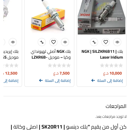
بلك NGK | SILZKR6B11 |
بلك NGK أصلي لهيونداي
Laser Iridium
وكيا – موديل LZKR6B-
موديل
10E
أصلي تفصيخ
10,000
د.ع
7,500
د.ع
12,500
د.ع
إضافة إلى السلة
إضافة إلى السلة
إضافة إلى ا
المراجعات
لا توجد مراجعات بعد.
كن أول من يقيم “بلك دينسو | SK20R11 | اصلي وكالة |