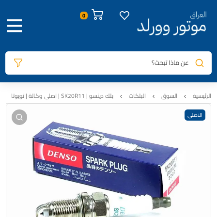
صور المنتج
معلومات المنتج
الوصف
المراجعات
0
عن ماذا تبحث؟
الرئيسية
السوق
البلكات
بلك دينسو | SK20R11 | اصلي وكالة | تويوتا
الاصلي