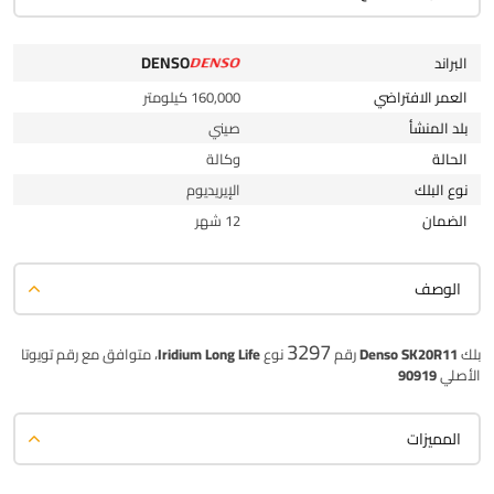
DENSO
البراند
العمر الافتراضي
160,000 كيلومتر
بلد المنشأ
صيني
الحالة
وكالة
نوع البلك
الإيريديوم
الضمان
12 شهر
الوصف
3297
بلك
Denso SK20R11
رقم
نوع
Iridium Long Life
، متوافق مع رقم تويوتا
الأصلي
90919
المميزات