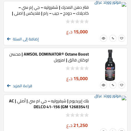
فلتر دهن المحرك | شفروليه – جي إم سي –
كاديلاك – دودج – جيب – رام | فلديكس | اصلي |
72234WS
15,000
د.ع
إضافة إلى السلة
AMSOIL DOMINATOR® Octane Boost | محسن
اوكتان فائق | امزويل
15,000
د.ع
قراءة المزيد
بلك إيريديوم | شيفروليه – جي ام سي | أصلي | AC
DELCO 41-156 (GM 12683541)
21,250
د.ع