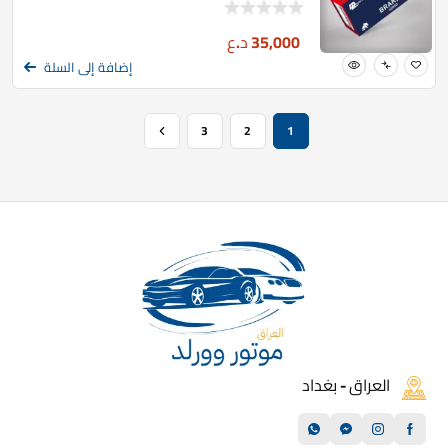
35,000
د.ع
إضافة إلى السلة
3
2
1
العراق - بغداد