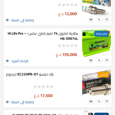
12,000
د.ع
إضافة إلى السلة
بطارية امارون 74 امبير ناصي عكس- Hi Life Pro –
صفر صيانة
H6-DIN74L
155,000
د.ع
قراءة المزيد
بلك دينسو EC22HPR-D7 اريديوم
الاصلي
17,500
د.ع
إضافة إلى السلة