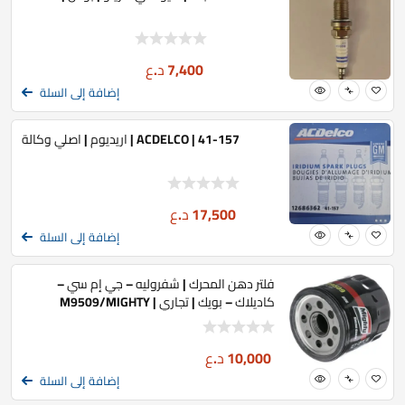
7,400
د.ع
إضافة إلى السلة
ACDELCO | 41-157 | اريديوم | اصلي وكالة
17,500
د.ع
إضافة إلى السلة
فلتر دهن المحرك | شفروليه – جي إم سي –
كاديلاك – بويك | تجاري | M9509/MIGHTY
10,000
د.ع
إضافة إلى السلة