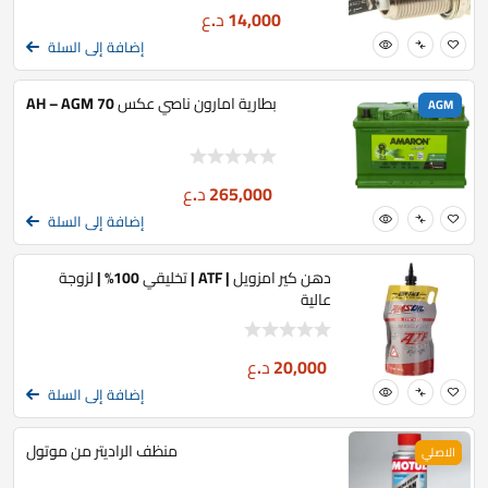
14,000
د.ع
إضافة إلى السلة
بطارية امارون ناصي عكس 70 AH – AGM
AGM
265,000
د.ع
إضافة إلى السلة
دهن كير امزويل | ATF | تخليقي 100% | لزوجة
عالية
20,000
د.ع
إضافة إلى السلة
منظف الراديتر من موتول
الاصلي