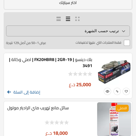
اختر سيارتك
فقط المنتجات التي عليها تخفيضات
عرض 1–50 من أصل 129 نتيجة
بلك دينسو | FK20HBR8 | 2GR-19 | اصلي وكالة |
3491
25,000
د.ع
إضافة إلى السلة
سائل مانع تهريب ماي الراديتر موتول
الاصلي
18,000
د.ع