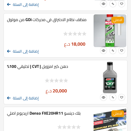
إضافة إلى السلة
منظف نظام الاحتراق في محركات GDi من موتول
الاصلي
18,000
د.ع
إضافة إلى السلة
دهن كير امزويل | CVT | تخليقي 100%
20,000
د.ع
إضافة إلى السلة
بلك دينسو Denso FXE20HR11 اريديوم اصلي
الاصلي