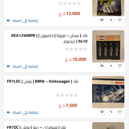
12,000
د.ع
إضافة إلى السلة
بلك | نيسان – تويوتا | جامبيون | REA12WMPB |
9410 | اريديوم
10,000
د.ع
إضافة إلى السلة
بلك | BMW – Volkswagen | بوش | FR7LDC
7,500
د.ع
إضافة إلى السلة
بلك | هيونداي – رينو | بوش | FR7DC