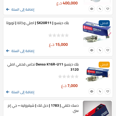
400,000
د.ع
إضافة إلى السلة
بلك دينسو | SK20R11 | اصلي وكالة | تويوتا
الاصلي
15,000
د.ع
إضافة إلى السلة
بلك دينسو Denso K16R-U11 نحاس فحمي اصلي
الاصلي
3120
7,000
د.ع
إضافة إلى السلة
دسك خلفي | 1783 | دبل لنك | شيفروليه – جي إم
سي