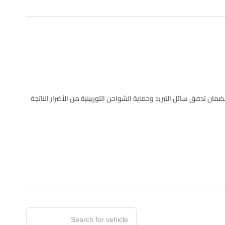
 في محركات N63 و S63. تعمل حتى بعد إيقاف المحرك لضمان تدفق سائل التبريد وحماية الشواحن التوربينية من الأضرار الناتجة