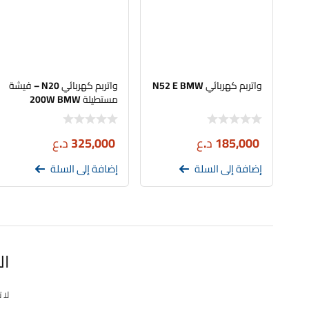
واتربم كهربائي N52 E BMW
واتربم كهربائي N20 – فيشة
مستطيلة 200W BMW
185,000
د.ع
325,000
د.ع
إضافة إلى السلة
إضافة إلى السلة
ال
لا 