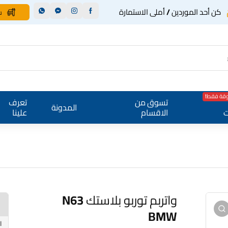
كن أحد الموردين / أملى الاستمارة
س
وقة فقط!
تسوق من
تعرف
المدونة
ت
الاقسام
علينا
واتربم توربو بلاستك N63 BMW
واتربم توربو بلاستك N63
BMW