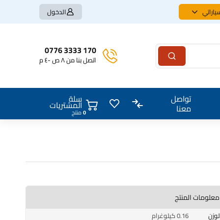
ياراتي
الدخول
170 3333 0776
اتصل بنا من ٨ ص -٤ م
سلة
تواصل
المشتريات
معنا
0
منتج
واتربم توربو بلاستك N63 BMW
معلومات المنتج
الوزن
0.16 كيلوغرام