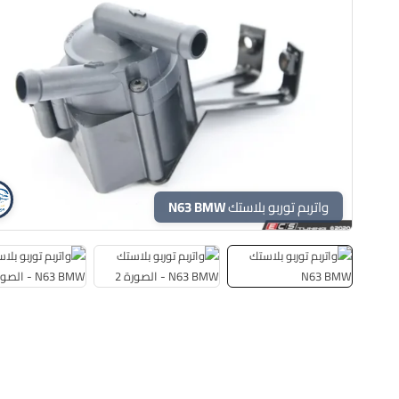
واتربم توربو بلاستك N63 BMW