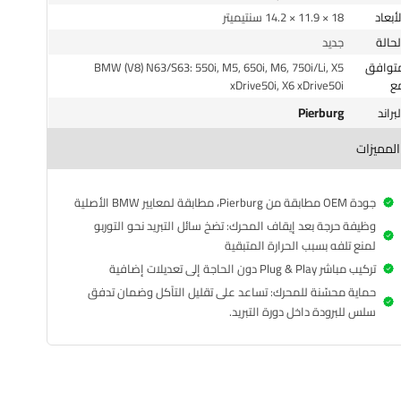
الأبعاد
18 × 11.9 × 14.2 سنتيميتر
الحالة
جديد
افق
BMW (V8) N63/S63: 550i, M5, 650i, M6, 750i/Li, X5
ع
xDrive50i, X6 xDrive50i
Pierburg
البراند
المميزات
جودة OEM مطابقة من Pierburg، مطابقة لمعايير BMW الأصلية
وظيفة حرجة بعد إيقاف المحرك: تضخ سائل التبريد نحو التوربو
لمنع تلفه بسبب الحرارة المتبقية
تركيب مباشر Plug & Play دون الحاجة إلى تعديلات إضافية
حماية محسّنة للمحرك: تساعد على تقليل التآكل وضمان تدفق
سلس للبرودة داخل دورة التبريد.