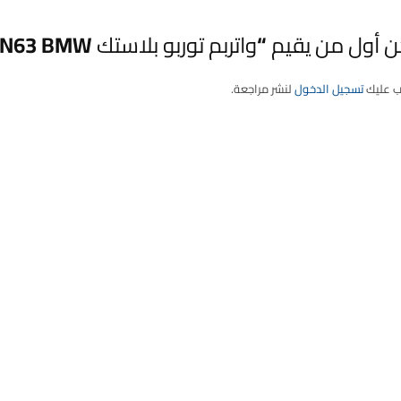
 أول من يقيم “واتربم توربو بلاستك N63 BMW”
ب عليك
تسجيل الدخول
لنشر مراجعة.
دة
الحساب
الاقسام
 الواتس اب
الرئيسية
تسوق من القط
لايميل
الطلبات
تسوق من البران