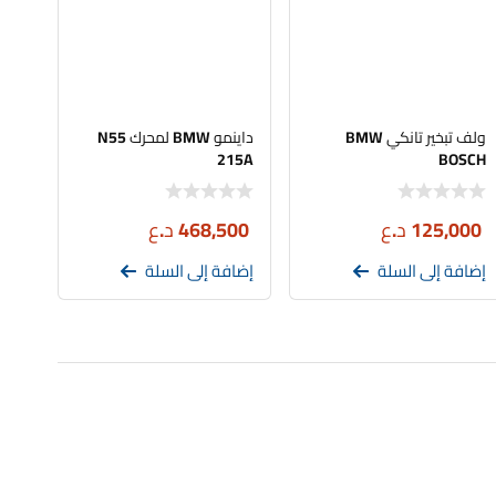
ولف تبخير تانكي BMW
داينمو BMW لمحرك N55
215A
BOSCH
125,000
د.ع
468,500
د.ع
إضافة إلى السلة
إضافة إلى السلة