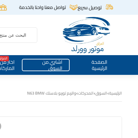
توصيل سريع
تواصل معنا واحنا بالخدمة
الموث
الصفحة
اشتري من
اختر من
الرئيسية
السوق
الماركا
الرئيسية
السوق
المحركات
واتربم توربو بلاستك N63 BMW