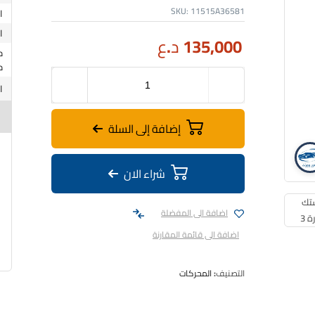
SKU:
11515A36581
135,000
د.ع
متو
م
إضافة إلى السلة
شراء الان
اضافة الى المفضلة
اضافة الى قائمة المقارنة
التصنيف:
المحركات