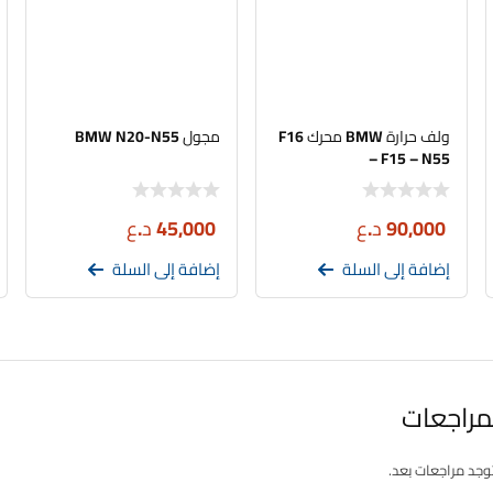
ولف حرارة BMW محرك F16
مجول BMW N20-N55
– F15 – N55
90,000
د.ع
45,000
د.ع
إضافة إلى السلة
إضافة إلى السلة
مراجعات
توجد مراجعات بعد.