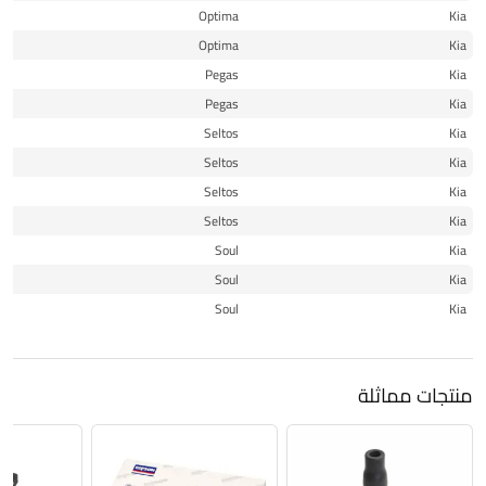
19
Optima
Kia
20
Optima
Kia
20
Pegas
Kia
20
Pegas
Kia
21
Seltos
Kia
22
Seltos
Kia
23
Seltos
Kia
24
Seltos
Kia
20
Soul
Kia
21
Soul
Kia
22
Soul
Kia
منتجات مماثلة