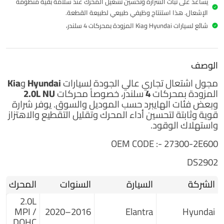
يساعد على ثبات الشرارة وتحسين تشغيل المحرك عند سلامة بقية منظومة
الإشعال. هذا استنتاج وظيفي طبيعي لطبيعة القطعة.
شائع لسيارات Hyundai وKia المزودة بمحركات 4 سلندر،
الوصف
مجول اشتعال
تجاري
عالي الجودة لسيارات
Hyundai وKia
المزودة بمحركات
4 سلندر
، خصوصاً محركات
2.0L NU
وبعض فئات الهايبرد حسب الموديل والسوق. يوفر شرارة
قوية وثابتة لتحسين أداء المحرك وتقليل التقطيع والاهتزاز
واستهلاك الوقود.
OEM CODE :- 27300-2E600
DS2902
الشركة
السيارة
السنوات
المحرك
2.0L
MPI /
2016–2020
Elantra
Hyundai
DOHC