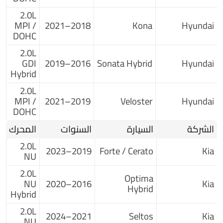
2.0L
MPI /
2018–2021
Kona
Hyundai
DOHC
2.0L
GDI
2016–2019
Sonata Hybrid
Hyundai
Hybrid
2.0L
MPI /
2019–2021
Veloster
Hyundai
DOHC
الشركة
السيارة
السنوات
المحرك
2.0L
2019–2023
Forte / Cerato
Kia
NU
2.0L
Optima
NU
2016–2020
Kia
Hybrid
Hybrid
2.0L
2021–2024
Seltos
Kia
NU