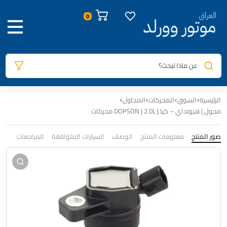
0
عن ماذا تبحث؟
الرئيسية
السوق
المحركات
المجاول
مجول | هيونداي – كيا | DOPSON | 2.0L محركات
صور المنتج
معلومات المنتج
الوصف
السيارات المتوافقة
المراجعات