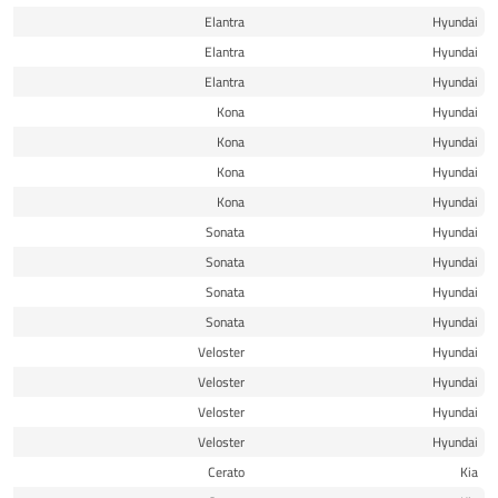
19
Elantra
Hyundai
19
Elantra
Hyundai
20
Elantra
Hyundai
18
Kona
Hyundai
19
Kona
Hyundai
20
Kona
Hyundai
21
Kona
Hyundai
16
Sonata
Hyundai
17
Sonata
Hyundai
18
Sonata
Hyundai
19
Sonata
Hyundai
19
Veloster
Hyundai
20
Veloster
Hyundai
20
Veloster
Hyundai
21
Veloster
Hyundai
19
Cerato
Kia