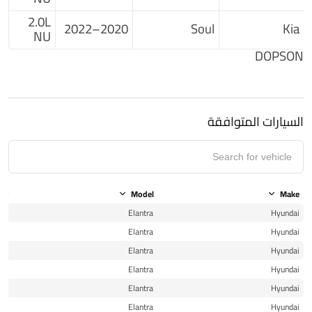
2.0L
2020–2022
Soul
Kia
NU
DOPSON
السيارات المتوافقة
ear
Model
Make
16
Elantra
Hyundai
16
Elantra
Hyundai
17
Elantra
Hyundai
17
Elantra
Hyundai
18
Elantra
Hyundai
18
Elantra
Hyundai