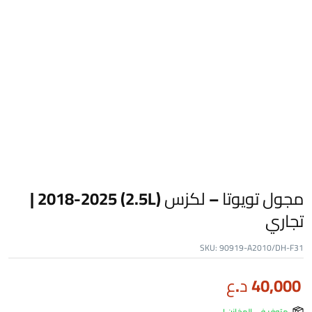
مجول تويوتا – لكزس (2.5L) 2018-2025 |
تجاري
SKU:
90919-A2010/DH-F31
40,000
د.ع
متوفر في المخازن !