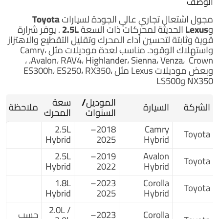
الوصف
مجول اشتعال
تجاري
عالي الجودة لسيارات
Toyota
وLexus
الحديثة لمحركات ذات السعة
2.5L
. يوفر شرارة
قوية وثابتة لتحسين أداء المحرك وتقليل التقطيع والاهتزاز
واستهلاك الوقود. مناسب لعدة موديلات مثل Camry،
Avalon، RAV4، Highlander، Sienna، Venza، Crown، ،
وبعض موديلات Lexus مثل ES300h، ES250، RX350،
NX350 وLS500
الموديل/
سعة
الشركة
السيارة
ملاحظة
السنوات
المحرك
2.5L
2018–
Camry
Toyota
Hybrid
2025
Hybrid
2.5L
2019–
Avalon
Toyota
Hybrid
2022
Hybrid
1.8L
2023–
Corolla
Toyota
Hybrid
2025
Hybrid
2.0L /
Corolla
2023–
حسب