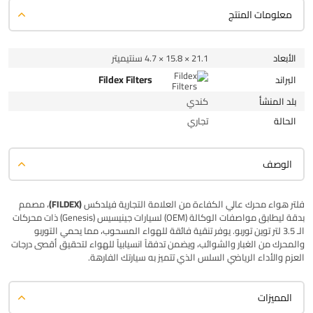
معلومات المنتج
الأبعاد
21.1 × 15.8 × 4.7 سنتيميتر
Fildex Filters
البراند
بلد المنشأ
كندي
الحالة
تجاري
الوصف
فلتر هواء محرك عالي الكفاءة من العلامة التجارية
فيلدكس (FILDEX)
، مصمم
بدقة ليطابق مواصفات الوكالة (OEM) لسيارات جينيسيس (Genesis) ذات محركات
الـ 3.5 لتر توين توربو. يوفر تنقية فائقة للهواء المسحوب، مما يحمي التوربو
والمحرك من الغبار والشوائب، ويضمن تدفقاً انسيابياً للهواء لتحقيق أقصى درجات
العزم والأداء الرياضي السلس الذي تتميز به سيارتك الفارهة.
المميزات