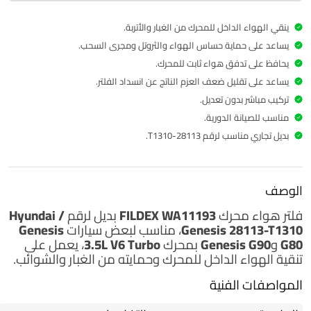
ينقي الهواء الداخل للمحرك من الغبار والأتربة.
يساعد على حماية حساس الهواء والثروتل ومجرى السحب.
يحافظ على تدفق هواء ثابت للمحرك.
يساعد على تقليل ضعف العزم الناتج عن انسداد الفلتر.
تركيب مباشر بدون تعديل.
مناسب للصيانة الدورية.
بديل تجاري مناسب لرقم 28113-T1310.
الوصف
فلتر هواء محرك
FILDEX WA11193
بديل لرقم
Hyundai /
Genesis 28113-T1310
، مناسب لبعض سيارات
Genesis
G80 وGenesis G90
بمحرك
3.5L V6 Turbo
، يعمل على
تنقية الهواء الداخل للمحرك وحمايته من الغبار والشوائب.
المواصفات الفنية