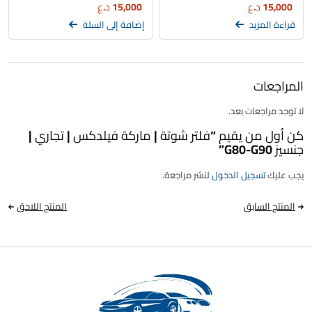
15,000
د.ع
15,000
د.ع
قراءة المزيد
إضافة إلى السلة
المراجعات
لا توجد مراجعات بعد.
كن أول من يقيم “فلتر شوتة | ماركة فيلدكس | تجاري |
جنسيز G80-G90”
يجب عليك
تسجيل الدخول
لنشر مراجعة.
المنتج السابق
المنتج اللاحق