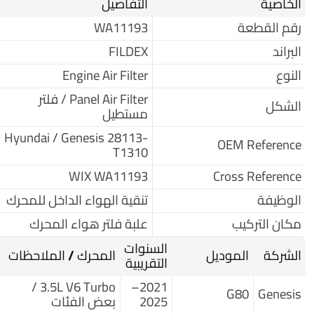
الخاصية
التفاصيل
رقم القطعة
WA11193
البراند
FILDEX
النوع
Engine Air Filter
Panel Air Filter / فلتر
الشكل
مستطيل
Hyundai / Genesis 28113-
OEM Reference
T1310
WIX WA11193
Cross Reference
الوظيفة
تنقية الهواء الداخل للمحرك
مكان التركيب
علبة فلتر هواء المحرك
السنوات
الشركة
الموديل
المحرك / الملاحظات
التقريبية
3.5L V6 Turbo /
2021–
G80
Genesis
2025
بعض الفئات