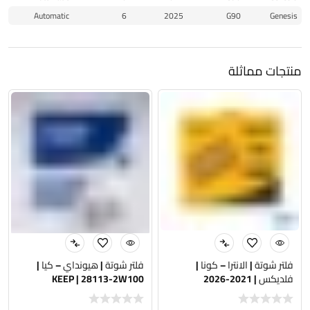
Automatic
6
2025
G90
Genesis
منتجات مماثلة
فلتر شوتة | الانترا – كونا |
فلتر شوتة | هيونداي – كيا |
فلديكس | 2021-2026
KEEP | 28113-2W100