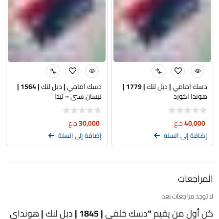
دسك امامي | دبل لنك | 1779 |
دسك امامي | دبل لنك | 1564 |
هوندا اكورد
نيسان سني – تيدا
40,000
د.ع
30,000
د.ع
إضافة إلى السلة
إضافة إلى السلة
المراجعات
لا توجد مراجعات بعد.
كن أول من يقيم “دسك خلفي | 1845 | دبل لنك | هونداي