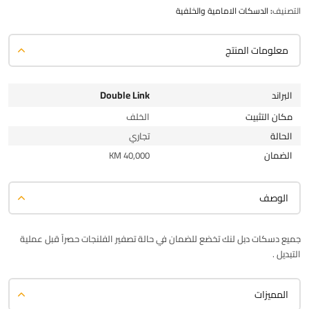
التصنيف:
الدسكات الامامية والخلفية
معلومات المنتج
Double Link
البراند
مكان التثبيت
الخلف
الحالة
تجاري
الضمان
40,000 KM
الوصف
جميع دسكات دبل لنك تخضع للضمان في حالة تصفير الفلنجات حصراً قبل عملية
التبديل .
المميزات