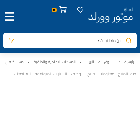
عن ماذا تبحث؟
الرئيسية
السوق
البريك
الدسكات الامامية والخلفية
دسك خلفي | 1845 | دبل لنك | هونداي توسان
صور المنتج
معلومات المنتج
الوصف
السيارات المتوافقة
المراجعات