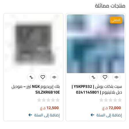
منتجات مماثلة
الاصلي
سيت بلكات بوش | Y5KPP332 |
بلك إيريديوم NGK ليزر – موديل
دبل بلاتينيوم | 0241145801
SILZKR6B10E
72,000
د.ع
12,500
د.ع
إضافة إلى السلة
إضافة إلى السلة