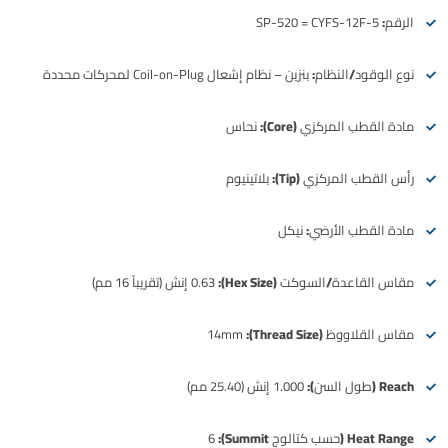
الرقم:
SP-520 = CYFS-12F-5
نوع الوقود/النظام:
بنزين – نظام إشعال Coil-on-Plug لمحركات محددة
مادة القطب المركزي (Core):
نحاس
رأس القطب المركزي (Tip):
بلاتينيوم
مادة القطب الأرضي:
نيكل
مقاس القاعدة/السوكت (Hex Size):
0.63 إنش (تقريباً 16 مم)
مقاس القلاووظ (Thread Size):
14mm
Reach (طول السن):
1.000 إنش (25.40 مم)
Heat Range (حسب كتالوج Summit):
6