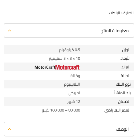
التصنيف:
البلكات
معلومات المنتج
الوزن
0.5 كيلوغرام
الأبعاد
10 × 3 × 3 سنتيميتر
البراند
MotorCraft
الحالة
وكالة
نوع البلك
البلاتينيوم
بلد المنشأ
امريكي
الضمان
12 شهر
العمر الافتراضي
80,000 – 100,000 كيلو
الوصف