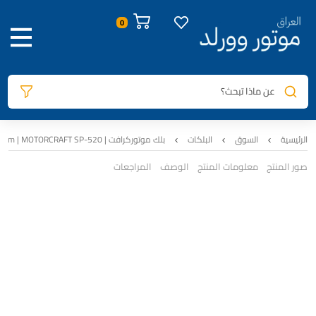
عن ماذا تبحث؟
الرئيسية
السوق
البلكات
بلك موتوركرافت | CYFS-12F-5 | Iridium | MOTORCRAFT SP-520 | سيت اربع قطع
صور المنتج
معلومات المنتج
الوصف
المراجعات