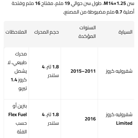
سن M14×1.25، طول سن حوالي 19 ملم، مفتاح 16 ملم وفتحة
أصلية 0.7 ملم مضبوطة من المصنع.
السنوات
السيارة
حجم المحرك
الملاحظات
المؤكدة
محرك
طبيعي، لا
1.8 لتر، 4
شفروليه كروز
2011–2015
يشمل
سلندر
كروز 1.4
تيربو
بنزين أو
شفروليه كروز
1.8 لتر، 4
Flex Fuel
2016
Limited
سلندر
حسب
الفئة