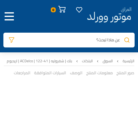
عن ماذا تبحث؟
الرئيسية
السوق
البلكات
بلك | شفروليه | 41-122 | ACDelco | اريديوم
صور المنتج
معلومات المنتج
الوصف
السيارات المتوافقة
المراجعات