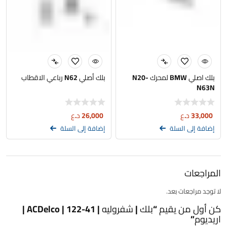
بلك اصلي BMW لمحرك N20-
بلك أصلي N62 رباعي الاقطاب
N63N
33,000
د.ع
26,000
د.ع
إضافة إلى السلة
إضافة إلى السلة
المراجعات
لا توجد مراجعات بعد.
كن أول من يقيم “بلك | شفروليه | 41-122 | ACDelco |
اريديوم”