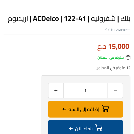
بلك | شفروليه | 41-122 | ACDelco | اريديوم
SKU:
12681655
15,000
د.ع
متوفر في المخازن !
12 متوفر في المخزون
إضافة إلى السلة
شراء الان