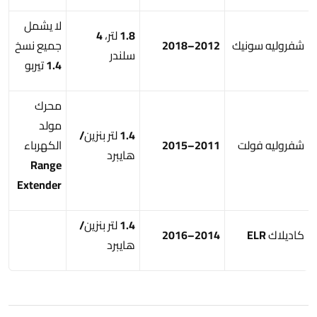
لا يشمل
1.8 لتر، 4
شفروليه سونيك
2012–2018
جميع نسخ
سلندر
1.4 تيربو
محرك
مولد
1.4 لتر بنزين/
شفروليه فولت
2011–2015
الكهرباء
هايبرد
Range
Extender
1.4 لتر بنزين/
كاديلاك ELR
2014–2016
هايبرد