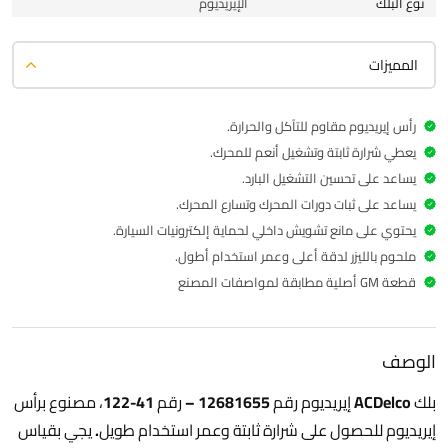
نوع البلك
الإيريديوم
المميزات
رأس إيريديوم مقاوم للتآكل والحرارة.
يعطي شرارة ثابتة وتشغيل أنعم للمحرك.
يساعد على تحسين التشغيل البارد.
يساعد على ثبات دورات المحرك وتسارع المحرك.
يحتوي على مانع تشويش داخلي لحماية إلكترونيات السيارة.
ملحوم بالليزر لدقة أعلى وعمر استخدام أطول.
قطعة GM أصلية مطابقة لمواصفات المصنع
الوصف
بلك ACDelco إيريديوم رقم 12681655 – رقم 41-122، مصنوع برأس
إيريديوم للحصول على شرارة ثابتة وعمر استخدام طويل. يجي بقياس