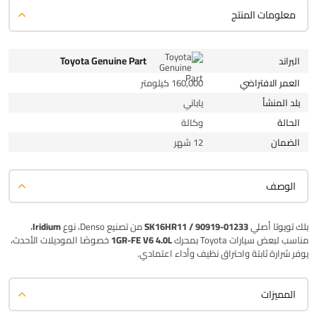
معلومات المنتج
Toyota Genuine Part
البراند
العمر الافتراضي
160,000 كيلومتر
بلد المنشأ
ياباني
الحالة
وكالة
الضمان
12 شهر
الوصف
بلك تويوتا أصلي
SK16HR11 / 90919-01233
من تصنيع Denso، نوع
Iridium
،
مناسب لبعض سيارات Toyota بمحرك
1GR-FE V6 4.0L
خصوصًا الموديلات الأحدث،
يوفر شرارة ثابتة واحتراق نظيف وأداء اعتمادي.
المميزات