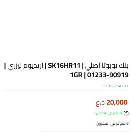
بلك تويوتا اصلي | SK16HR11 | اريديوم ليزري |
90919-01233 | 1GR
SKU:
SK16HR11
20,000
د.ع
متوفر في المخازن !
8 متوفر في المخزون