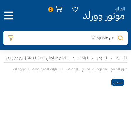
عن ماذا تبحث؟
الرئيسية
السوق
البلكات
بلك تويوتا اصلي | SK16HR11 | اريديوم ليزري | 90919-01233 | 1GR
صور المنتج
معلومات المنتج
الوصف
السيارات المتوافقة
المراجعات
الاصلي