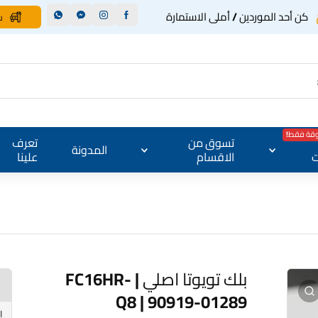
كن أحد الموردين / أملى الاستمارة
س
وقة فقط!
تسوق من
تعرف
المدونة
ت
الاقسام
علينا
بلك تويوتا اصلي | FC16HR-
Q8 | 90919-01289