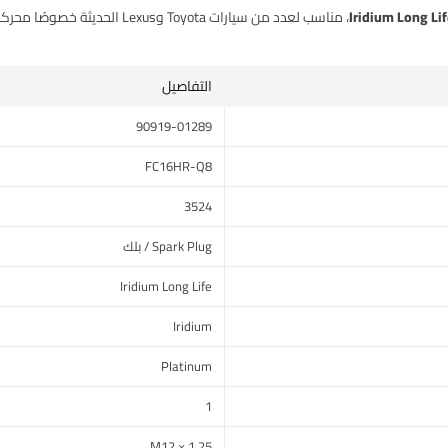
Iridium Long Lif
التفاصيل
90919-01289
FC16HR-Q8
3524
Spark Plug / بلك
Iridium Long Life
Iridium
Platinum
1
M12 × 1.25