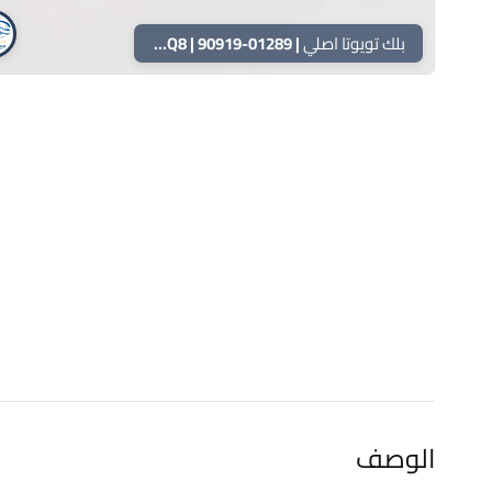
بلك تويوتا اصلي | FC16HR-Q8 | 90919-01289
الوصف