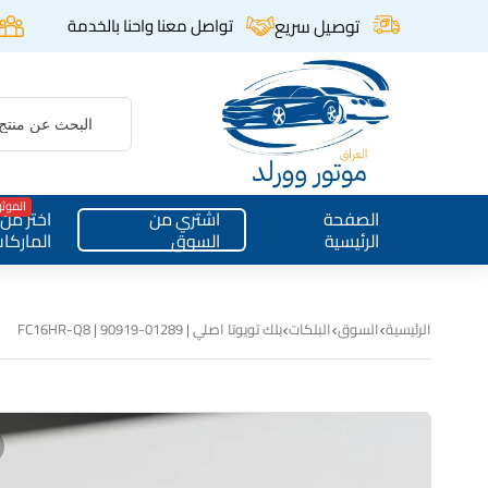
توصيل سريع
تواصل معنا واحنا بالخدمة
الموث
الصفحة
اشتري من
اختر من
الرئيسية
السوق
الماركا
الرئيسية
السوق
البلكات
بلك تويوتا اصلي | FC16HR-Q8 | 90919-01289