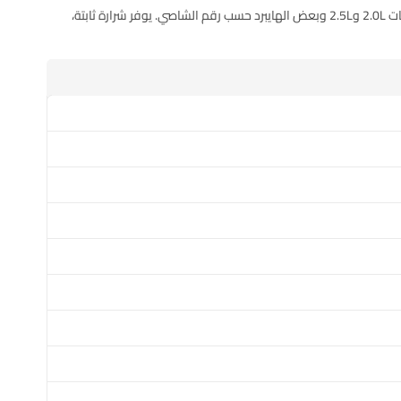
، مناسب لعدد من سيارات Toyota وLexus الحديثة خصوصًا محركات 2.0L و2.5L وبعض الهايبرد حسب رقم الشاصي. يوفر شرارة ثابتة،