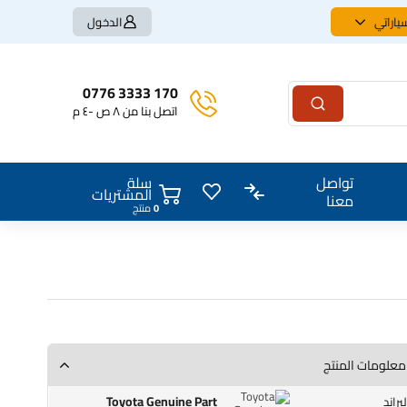
ياراتي
الدخول
170 3333 0776
اتصل بنا من ٨ ص -٤ م
سلة
تواصل
المشتريات
معنا
0
منتج
معلومات المنتج
Toyota Genuine Part
البراند