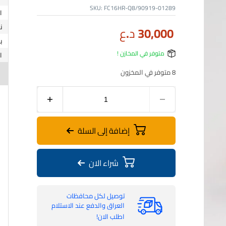
SKU:
FC16HR-Q8/90919-01289
ن
30,000
د.ع
ب
متوفر في المخازن !
8 متوفر في المخزون
إضافة إلى السلة
شراء الان
توصيل لكل محافظات
العراق والدفع عند الاستلام
اطلب الان!