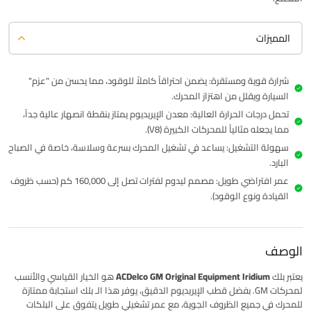
المميزات
شرارة قوية ومستقرة: يضمن احتراقاً كاملاً للوقود، مما يحسن من "عزم"
السيارة ويقلل من اهتزاز المحرك.
تحمل درجات الحرارة العالية: معدن الإيريديوم يمتاز بنقطة انصهار عالية جداً،
مما يجعله مثالياً للمحركات الكبيرة (V8).
سهولة التشغيل: يساعد في تشغيل المحرك بسرعة وسلاسة، خاصة في الصباح
البارد.
عمر افتراضي طويل: مصمم ليدوم لفترات تصل إلى 160,000 كم (حسب ظروف
القيادة ونوع الوقود).
الوصف
يعتبر بلك
ACDelco GM Original Equipment Iridium
هو الخيار القياسي والأنسب
لمحركات GM. بفضل قطب الإيريديوم الدقيق، يوفر هذا الـ
بلك
استجابة ممتازة
للمحرك في جميع الظروف الجوية، مع عمر تشغيلي طويل يتفوق على البلكات