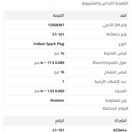
التقليدية (النحاس والبلاتينيوم).
البند
القيمة
رقم GM الأصلي
12568387
رقم ACDelco
41-101
النوع
Iridium Spark Plug
قياس القلاوظ
14 مم
طول القلاوظ (Reach)
0.689 in ≈ 17.5 مم
قياس المفتاح
16 مم
عدد الأقطاب الأرضية
1
الفجوة
0.060 in ≈ 1.52 مم
نوع المقاومة
Resistor
الارقام المكافئة
الشركة
الرقم
41-101
ACDelco