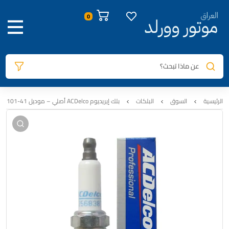
صور المنتج
معلومات المنتج
الوصف
المراجعات
0
عن ماذا تبحث؟
الرئيسية
السوق
البلكات
بلك إيريديوم ACDelco أصلي – موديل 41-101 (رقم القطعة 12568387) سيت اربع قطع