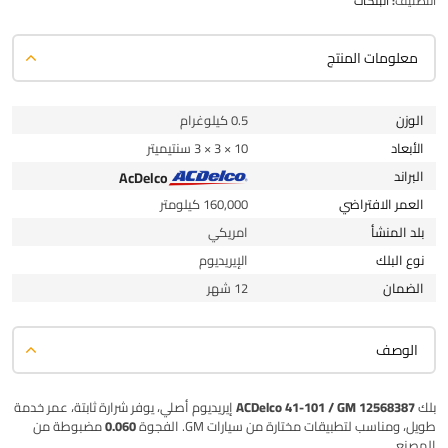
التصنيف:
البلكات
معلومات المنتج
الوزن
0.5 كيلوغرام
الأبعاد
10 × 3 × 3 سنتيميتر
البراند
AcDelco
العمر الافتراضي
160,000 كيلومتر
بلد المنشأ
امريكي
نوع البلك
الإيريديوم
الضمان
12 شهر
الوصف
بلك
ACDelco 41-101 / GM 12568387
إيريديوم أصلي، يوفر شرارة ثابتة، عمر خدمة
طويل، ومناسب لتطبيقات مختارة من سيارات GM. الفجوة
0.060
مضبوطة من
المصنع.