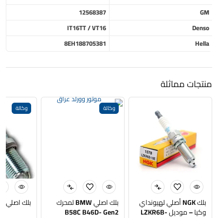
12568387
GM
IT16TT / VT16
Denso
8EH188705381
Hella
منتجات مماثلة
وكالة
وكالة
بلك NGK أصلي لهيونداي
بلك اصلي BMW لمحرك
بلك اصلي BMW N52N
وكيا – موديل LZKR6B-
B58C B46D- Gen2