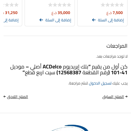
10E
7,500
د.ع
35,000
د.ع
31,250
د.ع
إضافة إلى السلة
إضافة إلى السلة
إضافة إلى ا
المراجعات
لا توجد مراجعات بعد.
كن أول من يقيم “بلك إيريديوم ACDelco أصلي – موديل
41-101 (رقم القطعة 12568387) سيت اربع قطع”
يجب عليك
تسجيل الدخول
لنشر مراجعة.
المنتج السابق
المنتج اللاحق