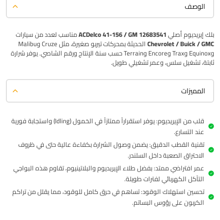
الوصف
بلك إيريديوم أصلي
ACDelco 41-156 / GM 12683541
مناسب لعدد من سيارات
Chevrolet / Buick / GMC
الحديثة بمحركات تيربو صغيرة، مثل Cruze وMalibu
وEquinox وTrax وEncore وTerrain حسب سنة الإنتاج ورقم الشاصي. يوفر شرارة
ثابتة، تشغيل سلس، وعمر تشغيلي طويل.
المميزات
قلب من الإيريديوم: يوفر استقراراً ممتازاً في الخمول (Idling) واستجابة فورية
عند التسارع.
تقنية القطب الدقيق: يضمن وصول الشرارة بكفاءة عالية حتى في ظروف
الاحتراق الصعبة داخل السلندر.
عمر افتراضي ممتد: بفضل طلاء الإيريديوم والبلاتينيوم، تقاوم هذه البواجي
التآكل الكهربائي لفترات طويلة.
تحسين استهلاك الوقود: تساهم في حرق كامل للوقود، مما يقلل من تراكم
الكربون على رؤوس البساتم.