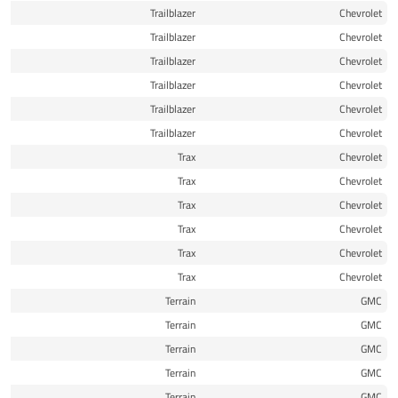
22
Trailblazer
Chevrolet
22
Trailblazer
Chevrolet
23
Trailblazer
Chevrolet
23
Trailblazer
Chevrolet
24
Trailblazer
Chevrolet
25
Trailblazer
Chevrolet
21
Trax
Chevrolet
22
Trax
Chevrolet
24
Trax
Chevrolet
24
Trax
Chevrolet
25
Trax
Chevrolet
25
Trax
Chevrolet
18
Terrain
GMC
18
Terrain
GMC
19
Terrain
GMC
20
Terrain
GMC
21
Terrain
GMC