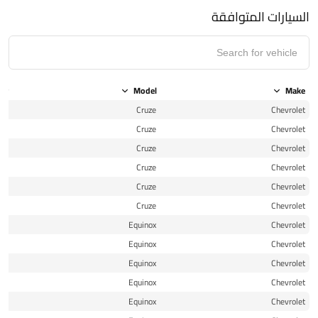
السيارات المتوافقة
ear
Model
Make
16
Cruze
Chevrolet
16
Cruze
Chevrolet
17
Cruze
Chevrolet
17
Cruze
Chevrolet
18
Cruze
Chevrolet
19
Cruze
Chevrolet
18
Equinox
Chevrolet
19
Equinox
Chevrolet
20
Equinox
Chevrolet
21
Equinox
Chevrolet
22
Equinox
Chevrolet