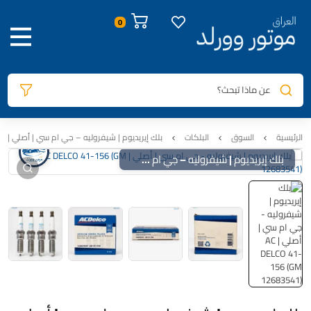
صور المنتج
معلومات المنتج
الوصف
السيارات المتوافقة
المراجعات
0
عن ماذا تبحث؟
الرئيسية
السوق
البلكات
بلك إيريديوم | شيفروليه – جي ام سي | أصلي | AC DELCO 41-156 (GM 12683541)
بلك إيريديوم | شيفروليه – جي ام سي | أصلي | AC DELCO 41-156 (GM 12683541)