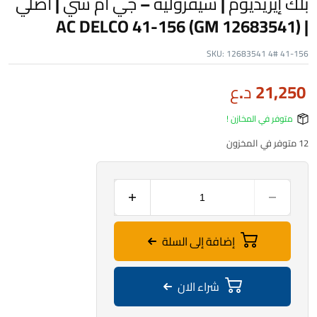
بلك إيريديوم | شيفروليه – جي ام سي | أصلي
| AC DELCO 41-156 (GM 12683541)
SKU:
12683541 4# 41-156
21,250
د.ع
متوفر في المخازن !
12 متوفر في المخزون
إضافة إلى السلة
شراء الان