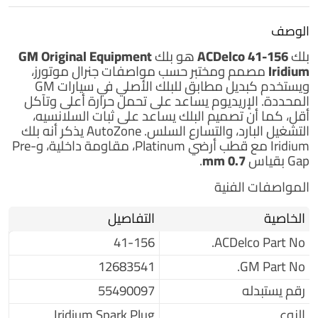
الوصف
بلك
ACDelco 41-156
هو بلك
GM Original Equipment
Iridium
مصمم ومختبر حسب مواصفات جنرال موتورز،
ويستخدم كبديل مطابق للبلك الأصلي في سيارات GM
المحددة. الإريديوم يساعد على تحمل حرارة أعلى وتآكل
أقل، كما أن تصميم البلك يساعد على ثبات السلانسيه،
التشغيل البارد، والتسارع السلس. AutoZone يذكر أنه بلك
Iridium مع قطب أرضي Platinum، مقاومة داخلية، وPre-
Gap بقياس
0.7 mm
.
المواصفات الفنية
الخاصية
التفاصيل
41-156
ACDelco Part No.
12683541
GM Part No.
رقم يستبدله
55490097
النوع
Iridium Spark Plug