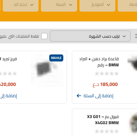
فقط المنتجات التي عليه
قاعدة براد دهن + البراد
MAHLE
فريز تبريد G20-BMW
BMW – رقم
11428580414
G20/B46
185,000
د.ع
420,000
إضافة إلى السلة
إضافة إلى
فيول بم X3 G01 –
X4G02 BMW