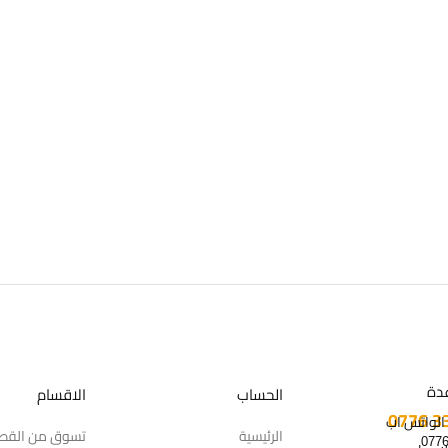
دة
الحساب
الاقسام
 الواتس اب
الرئيسية
تسوق من القط