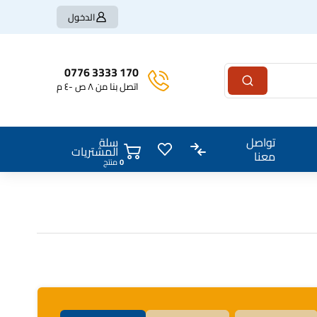
الدخول
170 3333 0776
اتصل بنا من ٨ ص -٤ م
سلة
تواصل
المشتريات
معنا
منتج