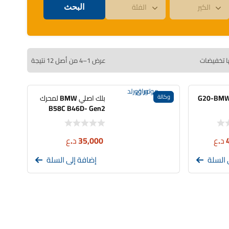
ا تخفيضات
عرض 1–4 من أصل 12 نتيجة
وكالة
بلك اصلي BMW لمحرك
B58C B46D- Gen2
د.ع
35,000
د.ع
 السلة
إضافة إلى السلة