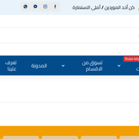
كن أحد الموردين / أملى الاستمارة
وقة فقط!
تسوق من
تعرف
المدونة
ت
الاقسام
علينا