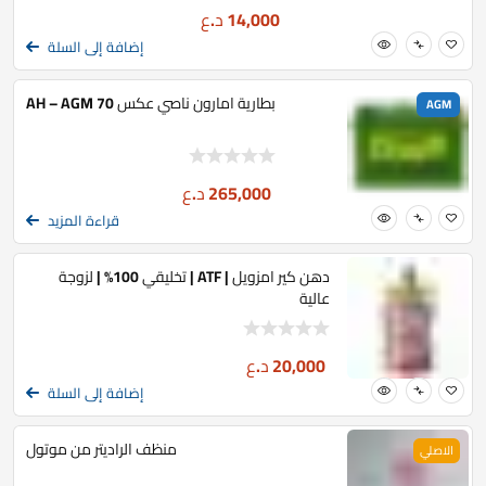
14,000
د.ع
إضافة إلى السلة
بطارية امارون ناصي عكس 70 AH – AGM
AGM
265,000
د.ع
قراءة المزيد
دهن كير امزويل | ATF | تخليقي 100% | لزوجة
عالية
20,000
د.ع
إضافة إلى السلة
منظف الراديتر من موتول
الاصلي