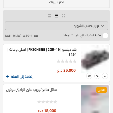
اختر سيارتك
فقط المنتجات التي عليها تخفيضات
عرض 1–50 من أصل 116 نتيجة
بلك دينسو | FK20HBR8 | 2GR-19 | اصلي وكالة |
3491
25,000
د.ع
إضافة إلى السلة
سائل مانع تهريب ماي الراديتر موتول
الاصلي
18,000
د.ع