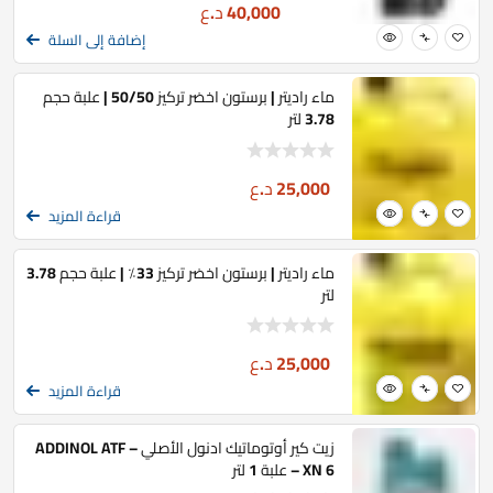
40,000
د.ع
إضافة إلى السلة
ماء راديتر | برستون اخضر تركيز 50/50 | علبة حجم
3.78 لتر
25,000
د.ع
قراءة المزيد
ماء راديتر | برستون اخضر تركيز 33٪ | علبة حجم 3.78
لتر
25,000
د.ع
قراءة المزيد
زيت كير أوتوماتيك ادنول الأصلي – ADDINOL ATF
XN 6 – علبة 1 لتر