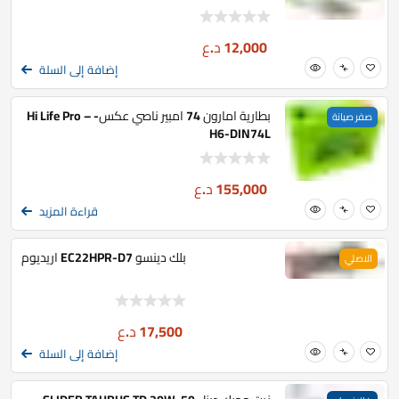
12,000
د.ع
إضافة إلى السلة
بطارية امارون 74 امبير ناصي عكس- Hi Life Pro –
صفر صيانة
H6-DIN74L
155,000
د.ع
قراءة المزيد
بلك دينسو EC22HPR-D7 اريديوم
الاصلي
17,500
د.ع
إضافة إلى السلة