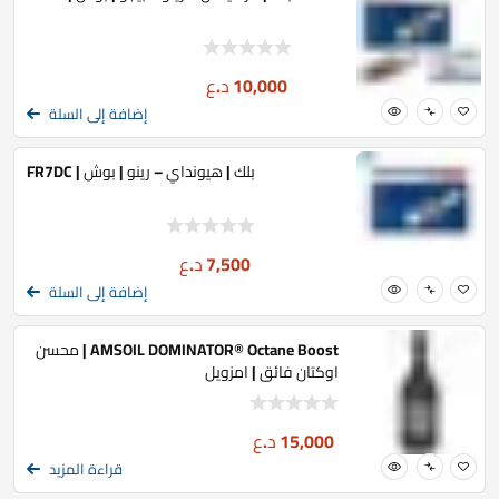
10,000
د.ع
إضافة إلى السلة
بلك | هيونداي – رينو | بوش | FR7DC
7,500
د.ع
إضافة إلى السلة
AMSOIL DOMINATOR® Octane Boost | محسن
اوكتان فائق | امزويل
15,000
د.ع
قراءة المزيد