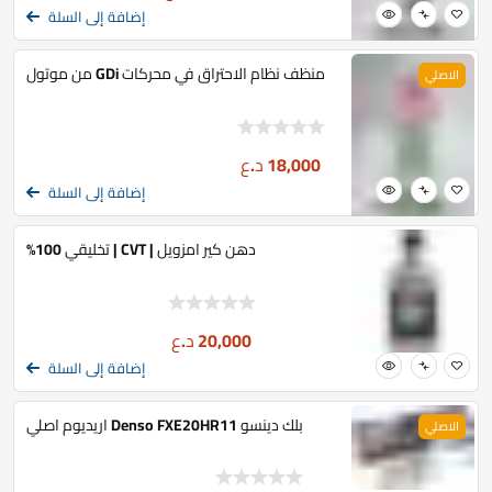
إضافة إلى السلة
منظف نظام الاحتراق في محركات GDi من موتول
الاصلي
18,000
د.ع
إضافة إلى السلة
دهن كير امزويل | CVT | تخليقي 100%
20,000
د.ع
إضافة إلى السلة
بلك دينسو Denso FXE20HR11 اريديوم اصلي
الاصلي