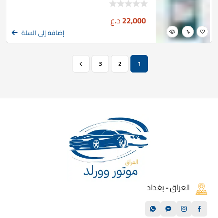
22,000
د.ع
إضافة إلى السلة
3
2
1
العراق - بغداد