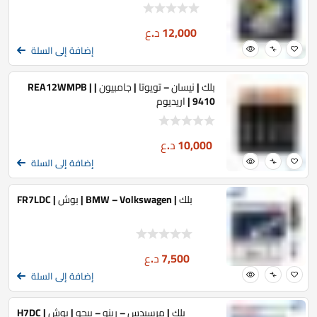
12,000
د.ع
إضافة إلى السلة
بلك | نيسان – تويوتا | جامبيون | REA12WMPB |
9410 | اريديوم
10,000
د.ع
إضافة إلى السلة
بلك | BMW – Volkswagen | بوش | FR7LDC
7,500
د.ع
إضافة إلى السلة
بلك | مرسيدس – رينو – بيجو | بوش | H7DC