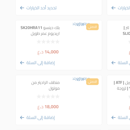
لخيارات
تحديد أحد الخيارات
يت محرك | 4 لتر |
الاصلي
بلك دينسو SK20HRA11
SLI
اريديوم عمر طويل
14,000
د.ع
 السلة
إضافة إلى السلة
دهن كير امزويل | ATF |
الاصلي
منظف الراديتر من
يقي 100% | لزوجة
موتول
18,000
د.ع
 السلة
إضافة إلى السلة