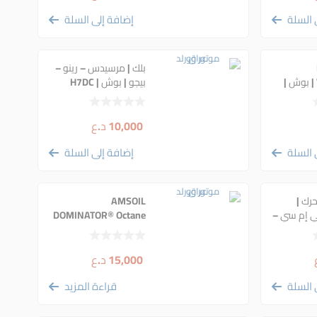
 السلة
إضافة إلى السلة
بلك | مرسيدس – رينو –
Volkswagen | بوش |
بيجو | بوش | H7DC
10,000
د.ع
 السلة
إضافة إلى السلة
رك |
AMSOIL
ي إم سي –
DOMINATOR® Octane
دج – جيب –
Boost | محسن اوكتان
| اصلي |
فائق | امزويل
15,000
د.ع
 السلة
قراءة المزيد