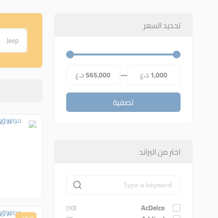
تحديد السعر
Jeep
1,000 د.ع
—
565,000 د.ع
تصفية
اختر من البراند
AcDelco
(10)
الاصلي