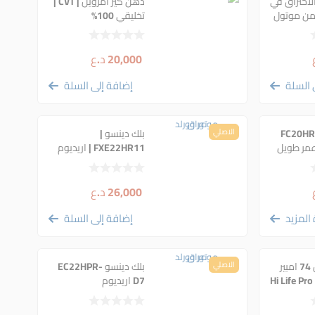
احتراق في
دهن كير امزويل | CVT |
تخليقي 100%
20,000
د.ع
 السلة
إضافة إلى السلة
 دينسو | FC20HR-
الاصلي
بلك دينسو |
FXE22HR11 | اريديوم
عمر طويل
26,000
د.ع
المزيد
إضافة إلى السلة
بطارية امارون 74 امبير
الاصلي
بلك دينسو EC22HPR-
ناصي عكس- Hi Life Pro
D7 اريديوم