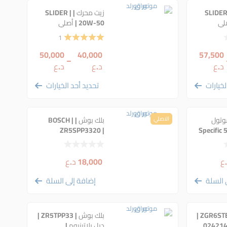
محرك | SLIDER |
زيت محرك | SLIDER |
20W-50 | أصلي
1
50,000
40,000
57,500
–
د.ع
د.ع
د.ع
لخيارات
تحديد أحد الخيارات
وتول
الاصلي
بلك بوش | BOSCH |
ZR5SPP3320 |
Specific 
0
(0242145555) بلاتينيوم
مزدوج أصلي | 8169
ع
18,000
د.ع
 السلة
إضافة إلى السلة
بلك بوش | ZGR6STE2 |
بلك بوش | ZR5TPP33 |
024214050
دبل بلاتينيوم |