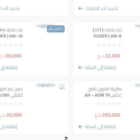
تحديد أحد الخيارات
تحديد أحد ا
زيت محرك | 1لتر |
١٠ الاف كم
ز
DER | 0W-16
SLIDER | 0W-8
HYBRID | أصلي
HYBRID | أصلي
22,000
د.ع
80,000
د.ع
إضافة إلى السلة
إضافة إلى
بطارية امارون ناصي
عكس 70 AH – AGM
تخل
عالية
265,000
د.ع
20,000
د.ع
إضافة إلى السلة
إضافة إلى