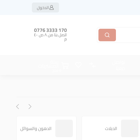
الدخول
170 3333 0776
اتصل بنا من ٨ ص -٤
م
سلة
تواصل
المشتريات
معنا
منتج
الدبلات
الدهون والسوائل