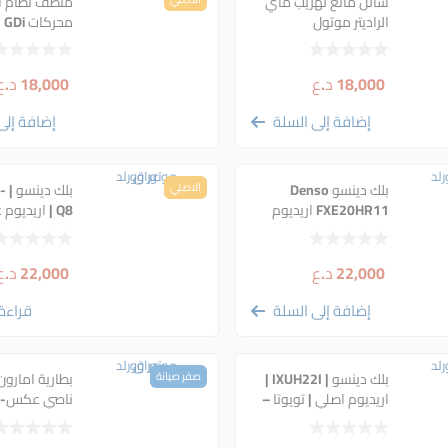
سائل مانع تهريب ماي
منظف نظام ال
الراديتر موتول
محركات GDi من موتول
18,000
د.ع
18,000
د.ع
إضافة إلى السلة
إضافة إلى
بلك دينسو Denso
الاصلي
بلك
FXE20HR11 اريديوم
Q8 | اريديوم عمر طويل
اصلي
22,000
د.ع
22,000
د.ع
إضافة إلى السلة
قراءة 
بلك دينسو | IXUH22I |
صفر صيانة
اريديوم اصلي | تويوتا –
سازوكي
– H6-DIN74L