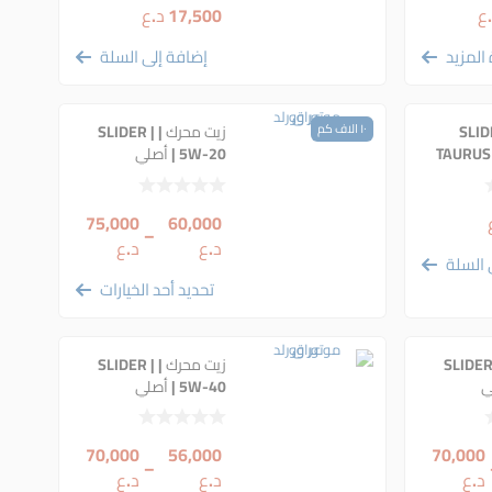
ع
17,500
د.ع
المزيد
إضافة إلى السلة
رك SLIDER
١٠ الاف كم
زيت محرك | SLIDER |
TAURUS
5W-20 | أصلي
 )
75,000
60,000
–
د.ع
د.ع
 السلة
تحديد أحد الخيارات
محرك | SLIDER |
زيت محرك | SLIDER |
5W-40 | أصلي
70,000
56,000
70,000
–
د.ع
د.ع
د.ع