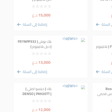
0242145515
15,000
د.ع
 السلة
إضافة إلى السلة
بلك بوش | FR7NPP332
FR7SPP302U | بلاتينيوم
| دبل بلاتينيوم |
0242236510
13,000
د.ع
 السلة
إضافة إلى السلة
وش | Bosch
بلك | دينسو اصلي |
+ نحاس فحمي
DENSO | PKH20TT |
| اصلي وكالة | 0 242
4506
 | سيت اربع
12,000
د.ع