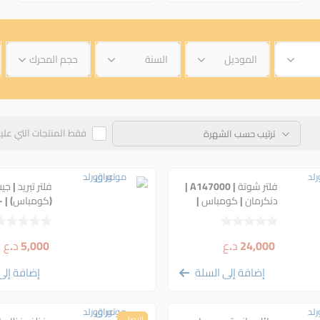
الموديل
السنة
حجم المحرك
فقط المنتجات التي علي
فلتر شوتة | A147000 |
فلتر تبريد | جي
دنكرمان | كومباس |
(كوم
جيب رينجيد| الفا روميو
TC/TUROK |
8350346AA
24,000
د.ع
5,000
د.ع
إضافة إلى السلة
إضافة إلى
الاصلي