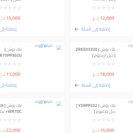
(0242135509) |
فحمي
بلاتينيوم أصلي | 8183
12,000
د.ع
15,000
د.ع
إضافة إلى السلة
إضافة إلى
بلك بوش | ZR6SII3320
بلك بوش |
| دبل اريديوم |
| 0242236653
0242140521 | 96346
18,000
د.ع
11,000
د.ع
إضافة إلى السلة
إضافة إلى
بلك بوش | Y5KPP332 |
بلك ب
دبل بلاتنيوم |
WR7DC
0241145523 | اصلي
وكالة | 8180
235 909
قطع
15,000
د.ع
22,000
د.ع