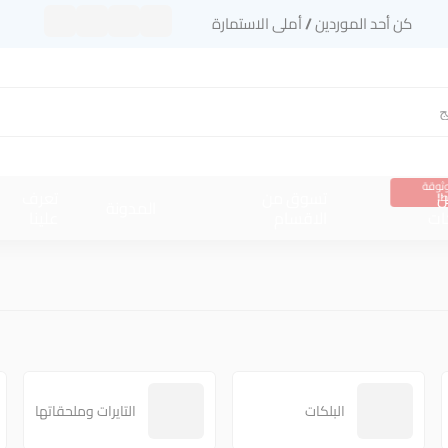
كن أحد الموردين / أملى الاستمارة
ثوقة
ن
تسوق من
تعرف
!
المدونة
ات
الاقسام
علينا
البلكات
التايرات وملحقاتها