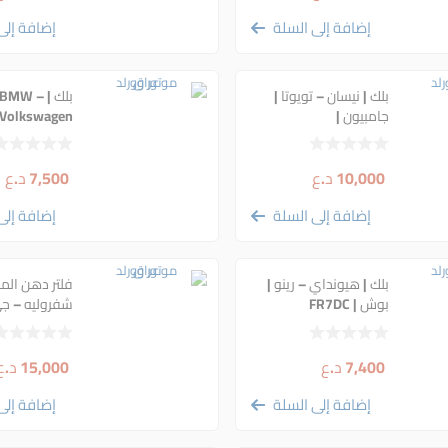
إضافة إلى السلة
إضافة إلى
بلك | نيسان – تويوتا |
بلك | BMW –
جامبيون |
FR7LDC
REA12WMPB | 9410 |
اريديوم
10,000
د.ع
7,500
د.ع
إضافة إلى السلة
إضافة إلى
بلك | هيونداي – رينو |
فلتر دهن المح
بوش | FR7DC
شفروليه – ج
كاديلاك – دو
رام | فلديكس 
72234WS
7,400
د.ع
15,000
د.ع
إضافة إلى السلة
إضافة إلى