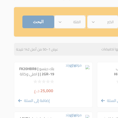
الكير
الفئة
ها تخفيضات
عرض 1–50 من أصل 142 نتيجة
ب
بلك دينسو | FK20HBR8
باس) | HI-
| 2GR-19 | اصلي وكالة
| 3491
6
25,000
د.ع
 السلة
إضافة إلى السلة