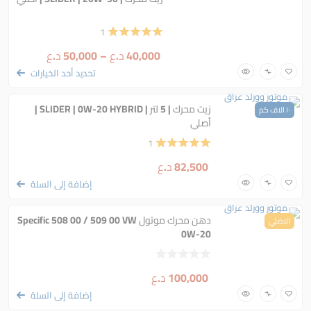
1
40,000
د.ع
–
50,000
د.ع
تحديد أحد الخيارات
زيت محرك | 5 لتر | SLIDER | 0W-20 HYBRID |
١٠ الاف كم
ضمان
أصلي
1
82,500
د.ع
إضافة إلى السلة
دهن محرك موتول Specific 508 00 / 509 00 VW
الاصلي
0W-20
100,000
د.ع
إضافة إلى السلة