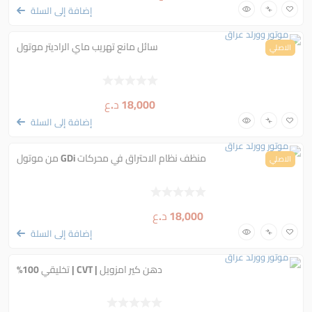
إضافة إلى السلة
سائل مانع تهريب ماي الراديتر موتول
الاصلي
18,000
د.ع
إضافة إلى السلة
منظف نظام الاحتراق في محركات GDi من موتول
الاصلي
18,000
د.ع
إضافة إلى السلة
دهن كير امزويل | CVT | تخليقي 100%