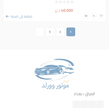
40,000
د.ع
إضافة إلى السلة
3
2
1
العراق - بغداد