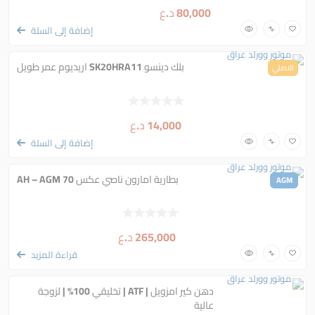
80,000
د.ع
إضافة إلى السلة
بلك دينسو SK20HRA11 اريديوم عمر طويل
الاصلي
14,000
د.ع
إضافة إلى السلة
بطارية امارون ناصي عكس 70 AH – AGM
AGM
265,000
د.ع
قراءة المزيد
دهن كير امزويل | ATF | تخليقي 100% | لزوجة
عالية