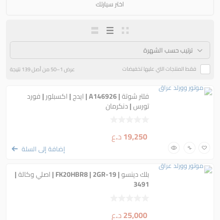
اختر سيارتك
فقط المنتجات التي عليها تخفيضات
عرض 1–50 من أصل 139 نتيجة
فلتر شوتة | A146926 | ايدج | اكسبلور | فورد
تورس | دنكرمان
19,250
د.ع
إضافة إلى السلة
بلك دينسو | FK20HBR8 | 2GR-19 | اصلي وكالة |
3491
25,000
د.ع