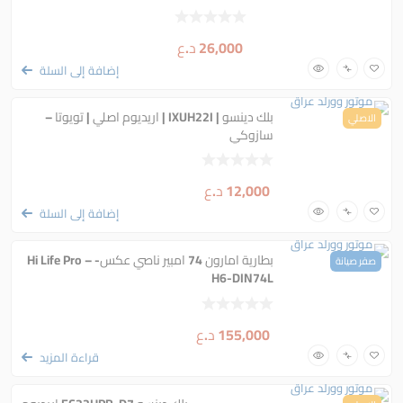
26,000
د.ع
إضافة إلى السلة
بلك دينسو | IXUH22I | اريديوم اصلي | تويوتا –
الاصلي
سازوكي
12,000
د.ع
إضافة إلى السلة
بطارية امارون 74 امبير ناصي عكس- Hi Life Pro –
صفر صيانة
H6-DIN74L
155,000
د.ع
قراءة المزيد