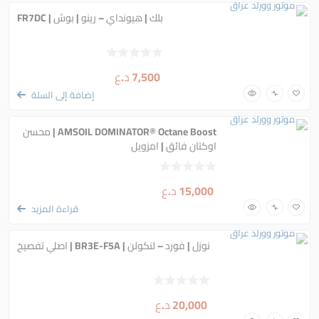
بلك | هيونداي – رينو | بوش | FR7DC
7,500
د.ع
إضافة إلى السلة
AMSOIL DOMINATOR® Octane Boost | محسن
اوكتان فائق | امزويل
15,000
د.ع
قراءة المزيد
نوزل | فورد – لنكولن | BR3E-F5A | اصلي تفصيخ
20,000
د.ع