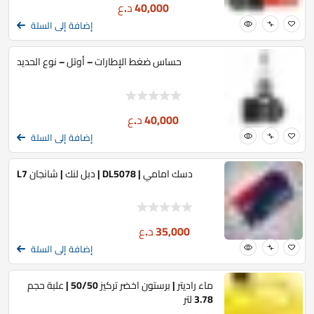
40,000
د.ع
إضافة إلى السلة
حساس ضغط الإطارات – أوتل – نوع الحديد
40,000
د.ع
إضافة إلى السلة
دسك امامي | DL5078 | دبل لنك | شانجان L7
35,000
د.ع
إضافة إلى السلة
ماء راديتر | برستون اخضر تركيز 50/50 | علبة حجم
3.78 لتر