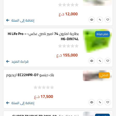
12,000
د.ع
إضافة إلى السلة
بطارية امارون 74 امبير ناصي عكس- Hi Life Pro –
صفر صيانة
H6-DIN74L
155,000
د.ع
قراءة المزيد
بلك دينسو EC22HPR-D7 اريديوم
الاصلي
17,500
د.ع
إضافة إلى السلة