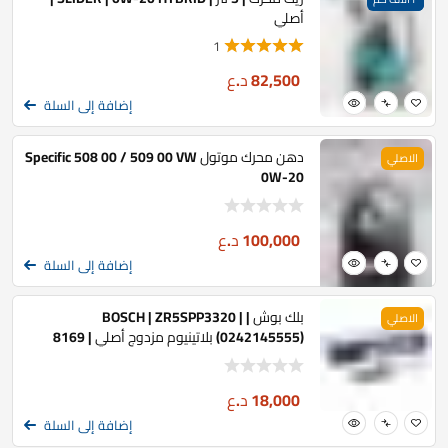
أصلي
1
82,500
د.ع
إضافة إلى السلة
دهن محرك موتول Specific 508 00 / 509 00 VW
الاصلي
0W-20
100,000
د.ع
إضافة إلى السلة
بلك بوش | BOSCH | ZR5SPP3320 |
الاصلي
(0242145555) بلاتينيوم مزدوج أصلي | 8169
18,000
د.ع
إضافة إلى السلة