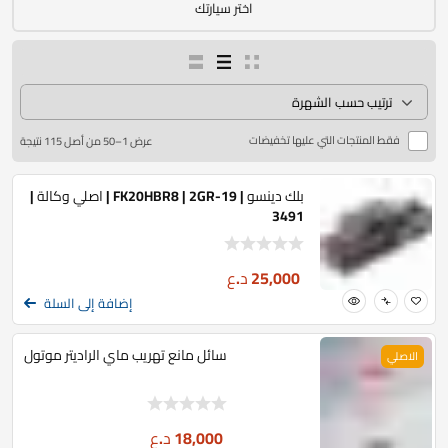
اختر سيارتك
فقط المنتجات التي عليها تخفيضات
عرض 1–50 من أصل 115 نتيجة
بلك دينسو | FK20HBR8 | 2GR-19 | اصلي وكالة |
3491
25,000
د.ع
إضافة إلى السلة
سائل مانع تهريب ماي الراديتر موتول
الاصلي
18,000
د.ع