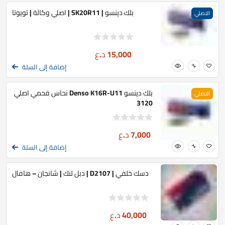
بلك دينسو | SK20R11 | اصلي وكالة | تويوتا
الاصلي
15,000
د.ع
إضافة إلى السلة
بلك دينسو Denso K16R-U11 نحاس فحمي اصلي
الاصلي
3120
7,000
د.ع
إضافة إلى السلة
دسك خلفي | D2107 | دبل لنك | شانجان – هافال
40,000
د.ع