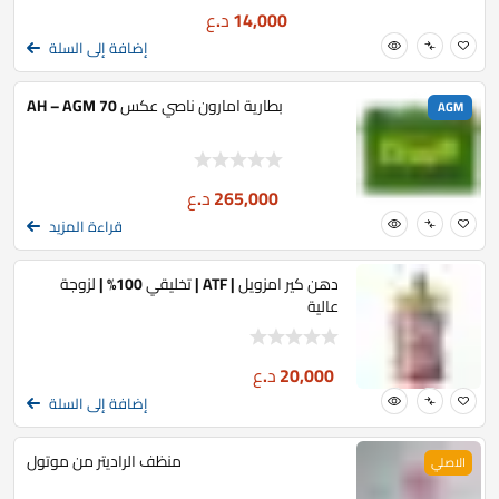
14,000
د.ع
إضافة إلى السلة
بطارية امارون ناصي عكس 70 AH – AGM
AGM
265,000
د.ع
قراءة المزيد
دهن كير امزويل | ATF | تخليقي 100% | لزوجة
عالية
20,000
د.ع
إضافة إلى السلة
منظف الراديتر من موتول
الاصلي