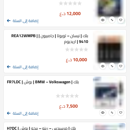
12,000
د.ع
إضافة إلى السلة
بلك | نيسان – تويوتا | جامبيون | REA12WMPB |
9410 | اريديوم
10,000
د.ع
إضافة إلى السلة
بلك | BMW – Volkswagen | بوش | FR7LDC
7,500
د.ع
إضافة إلى السلة
بلك | مرسيدس – رينو – بيجو | بوش | H7DC