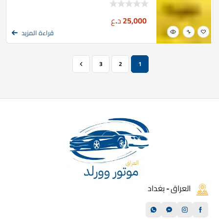
25,000
د.ع
قراءة المزيد
3
2
1
العراق - بغداد