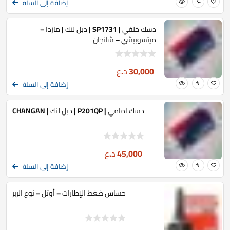
إضافة إلى السلة
دسك خلفي | SP1731 | دبل لنك | مازدا –
ميتسوبيشي – شانجان
30,000
د.ع
إضافة إلى السلة
دسك امامي | P201QP | دبل لنك | CHANGAN
45,000
د.ع
إضافة إلى السلة
حساس ضغط الإطارات – أوتل – نوع الربر