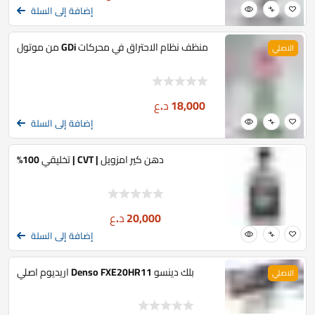
إضافة إلى السلة
منظف نظام الاحتراق في محركات GDi من موتول
الاصلي
18,000
د.ع
إضافة إلى السلة
دهن كير امزويل | CVT | تخليقي 100%
20,000
د.ع
إضافة إلى السلة
بلك دينسو Denso FXE20HR11 اريديوم اصلي
الاصلي