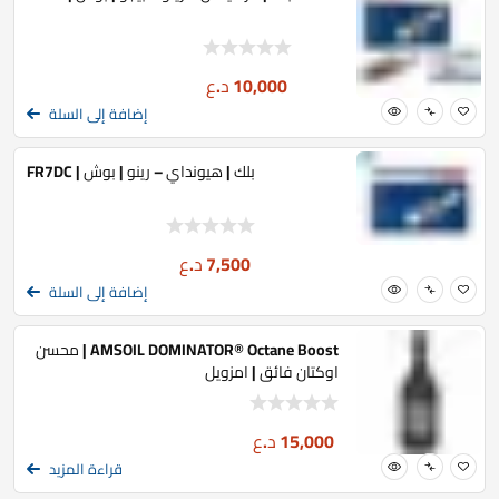
10,000
د.ع
إضافة إلى السلة
بلك | هيونداي – رينو | بوش | FR7DC
7,500
د.ع
إضافة إلى السلة
AMSOIL DOMINATOR® Octane Boost | محسن
اوكتان فائق | امزويل
15,000
د.ع
قراءة المزيد