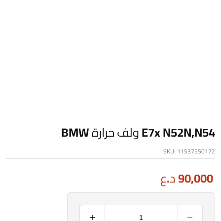
E7x N52N,N54 ولف حرارة BMW
SKU:
11537550172
90,000
د.ع