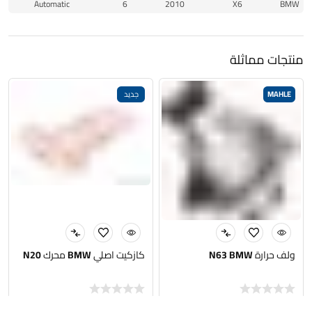
Automatic
6
2010
X6
BMW
منتجات مماثلة
MAHLE
جديد
ولف حرارة N63 BMW
كازكيت اصلي BMW محرك N20
120,000
د.ع
175,000
د.ع