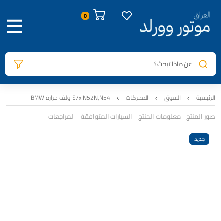
عن ماذا تبحث؟
الرئيسية
السوق
المحركات
E7x N52N,N54 ولف حرارة BMW
صور المنتج
معلومات المنتج
السيارات المتوافقة
المراجعات
جديد