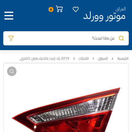
صور المنتج
معلومات المنتج
السيارات المتوافقة
المراجعات
0
عن ماذا تبحث؟
الرئيسية
السوق
اللايتات
2015 بك لايت متحرك يمين كامري