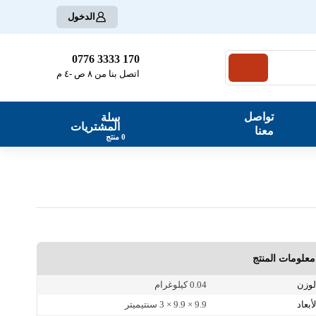
الدخول
170 3333 0776
اتصل بنا من ٨ ص -٤ م
تواصل
سلة
المشتريات
معنا
0
منتج
معلومات المنتج
الوزن
0.04 كيلوغرام
الأبعاد
9.9 × 9.9 × 3 سنتيميتر