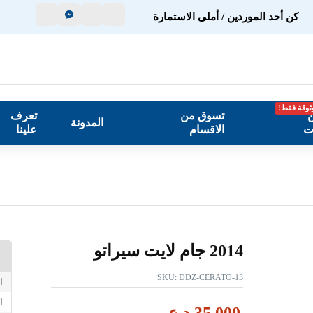
كن أحد الموردين / أملى الاستمارة
ثوقة فقط!
ن
تسوق من
تعرف
المدونة
ت
الاقسام
علينا
2014 جام لايت سيراتو
SKU:
DDZ-CERATO-13