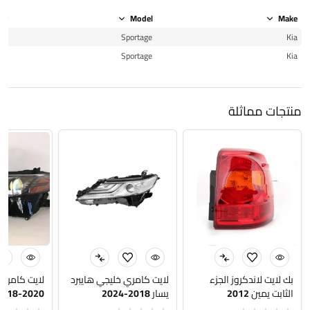
ear
Model
Make
06
Sportage
Kia
09
Sportage
Kia
منتجات مماثلة
بك لايت لاندكروز الجزء
لايت كامري خليجي هايبرد
لايت كامري 
الثابت يمين 2012
يسار 2018-2024
2018-2020