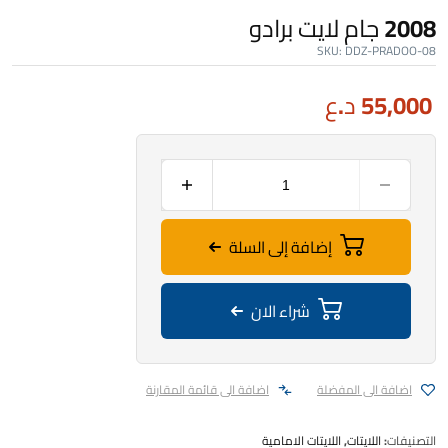
2008 جام لايت برادو
SKU:
DDZ-PRADOO-08
55,000
د.ع
كمية
2008
جام
لايت
إضافة إلى السلة
برادو
شراء الان
اضافة الى المفضلة
اضافة الى قائمة المقارنة
التصنيفات:
اللايتات
,
اللايتات الامامية