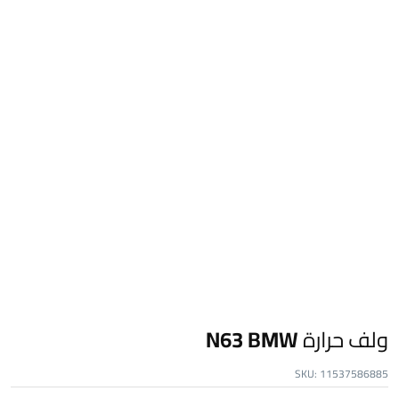
ولف حرارة N63 BMW
SKU:
11537586885