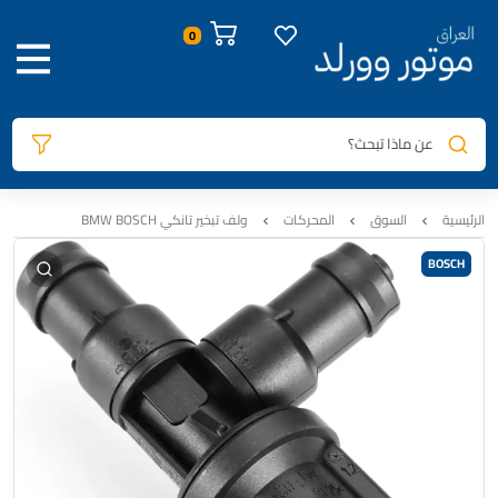
صور المنتج
معلومات المنتج
الوصف
السيارات المتوافقة
المقارنة
المراجعات
0
عن ماذا تبحث؟
الرئيسية
السوق
المحركات
ولف تبخير تانكي BMW BOSCH
BOSCH