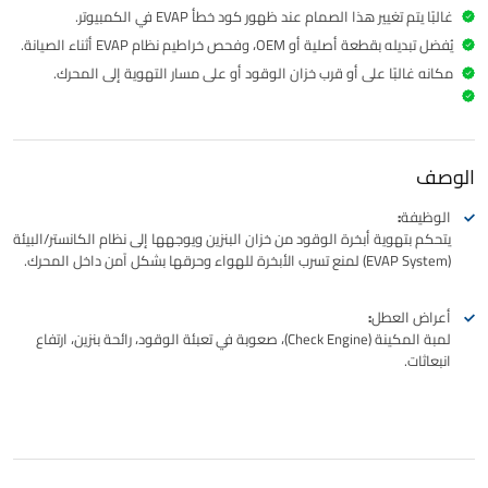
غالبًا يتم تغيير هذا الصمام عند ظهور كود خطأ EVAP في الكمبيوتر.
يُفضل تبديله بقطعة أصلية أو OEM، وفحص خراطيم نظام EVAP أثناء الصيانة.
مكانه غالبًا على أو قرب خزان الوقود أو على مسار التهوية إلى المحرك.
الوصف
الوظيفة:
يتحكم بتهوية أبخرة الوقود من خزان البنزين ويوجهها إلى نظام الكانستر/البيئة
(EVAP System) لمنع تسرب الأبخرة للهواء وحرقها بشكل آمن داخل المحرك.
أعراض العطل:
لمبة المكينة (Check Engine)، صعوبة في تعبئة الوقود، رائحة بنزين، ارتفاع
انبعاثات.