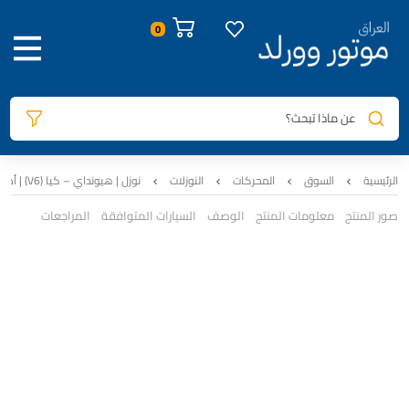
عن ماذا تبحث؟
الرئيسية
السوق
المحركات
النوزلات
نوزل | هيونداي – كيا (V6) | أصلي تفصيخ | 35310-3C400
صور المنتج
معلومات المنتج
الوصف
السيارات المتوافقة
المراجعات