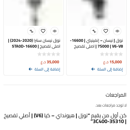
نوزل | نيسان – إنفينيتي | 16600-
نوزل نيسان سنترا (2020-2024) |
7S000 | V6-V8 | اصلي تفصيخ
اصلي تفصيخ | 16600-5TA0D
15,000
د.ع
35,000
د.ع
إضافة إلى السلة
إضافة إلى السلة
المراجعات
لا توجد مراجعات بعد.
كن أول من يقيم “نوزل | هيونداي – كيا (V6) | أصلي تفصيخ
| 35310-3C400”