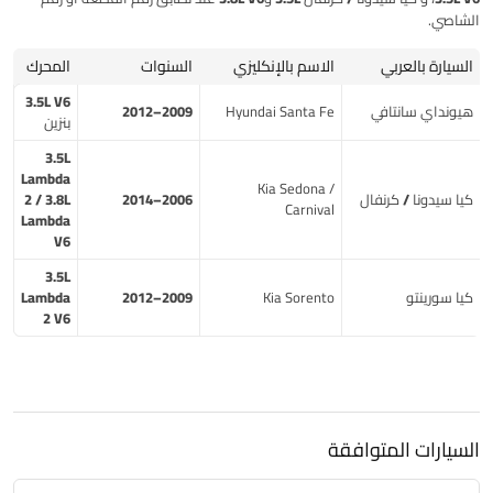
الشاصي.
السيارة بالعربي
الاسم بالإنكليزي
السنوات
المحرك
3.5L V6
هيونداي سانتافي
Hyundai Santa Fe
2009–2012
بنزين
3.5L
Lambda
Kia Sedona /
كيا سيدونا / كرنفال
2006–2014
2 / 3.8L
Carnival
Lambda
V6
3.5L
كيا سورينتو
Kia Sorento
2009–2012
Lambda
2 V6
السيارات المتوافقة