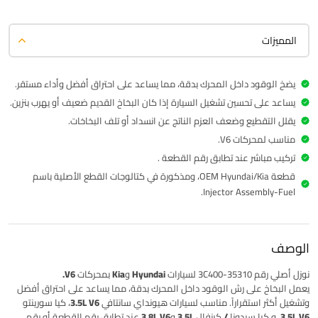
المميزات
يضخ الوقود داخل المحرك بدقة، مما يساعد على احتراق أفضل وأداء مستقر.
يساعد على تحسين تشغيل السيارة إذا كان البخاخ القديم ضعيف أو يهرب بنزين.
يقلل التقطيع وضعف العزم الناتج عن انسداد أو تلف البخاخات.
مناسب لمحركات V6.
تركيب مباشر عند تطابق رقم القطعة .
قطعة OEM Hyundai/Kia، ومذكورة في كتالوجات القطع الأصلية باسم
Injector Assembly-Fuel.
الوصف
نوزل أصلي
رقم 35310-3C400
لسيارات Hyundai وKia بمحركات V6.
يعمل البخاخ على رش الوقود داخل المحرك بدقة، مما يساعد على احتراق أفضل
وتشغيل أكثر استقراراً. مناسب لسيارات
هيونداي سانتافي 3.5L V6
،
كيا سورينتو
3.5L V6
، و
كيا سيدونا / كرنفال 3.5L و3.8L V6
عند تطابق رقم القطعة أو رقم