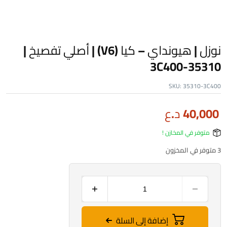
نوزل | هيونداي – كيا (V6) | أصلي تفصيخ |
35310-3C400
SKU:
35310-3C400
40,000
د.ع
متوفر في المخازن !
3 متوفر في المخزون
إضافة إلى السلة