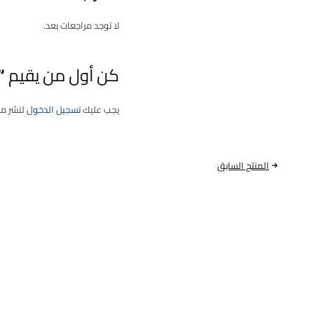
لا توجد مراجعات بعد.
كن أول من يقيم “نوزل | هيونداي – 
يجب عليك
تسجيل الدخول
لنشر مر
المنتج السابق