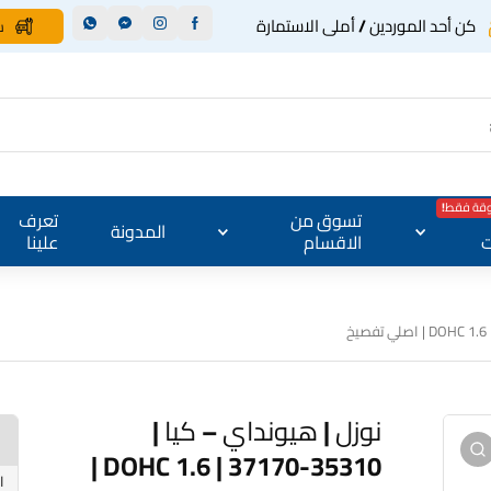
كن أحد الموردين / أملى الاستمارة
س
وقة فقط!
تسوق من
تعرف
المدونة
ت
الاقسام
علينا
نوزل | هيونداي – كيا |
35310-37170 | 1.6 DOHC |