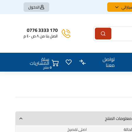
ياراتي
الدخول
170 3333 0776
اتصل بنا من ٨ ص -٤ م
سلة
تواصل
المشتريات
معنا
0
منتج
معلومات المنتج
الحالة
اصلي تفصيخ