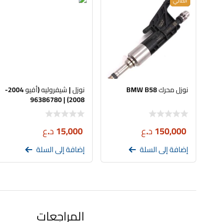
جديد
الماني
نوزل محرك BMW B58
نوزل | شيفروليه (أفيو 2004-
2008) | 96386780
150,000
د.ع
15,000
د.ع
إضافة إلى السلة
إضافة إلى السلة
المراجعات