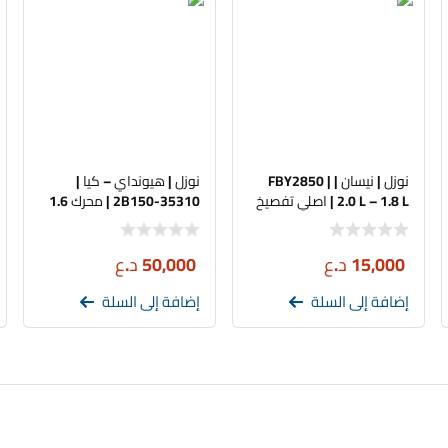
نوزل | نيسان | FBY2850 |
نوزل | هيونداي – كيا |
2.0 L – 1.8 L | اصلي تفصيخ
35310-2B150 | محرك 1.6
GDI | اصلي تفصيخ
15,000
د.ع
50,000
د.ع
إضافة إلى السلة
إضافة إلى السلة