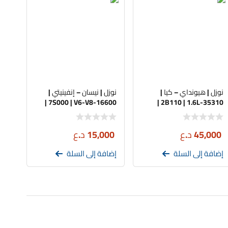
نوزل | هيونداي – كيا |
نوزل | نيسان – إنفينيتي |
16600-7S000 | V6-V8 |
35310-2B110 | 1.6L |
اصلي تفصيخ
اصلي تفصيخ
45,000
د.ع
15,000
د.ع
إضافة إلى السلة
إضافة إلى السلة