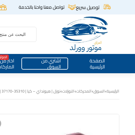
توصيل سريع
تواصل معنا واحنا بالخدمة
الموث
الصفحة
اشتري من
اختر من
الرئيسية
السوق
الماركا
الرئيسية
السوق
المحركات
النوزلات
نوزل | هيونداي – كيا | 35310-37170 | 1.6 DOHC | اصلي تفصيخ