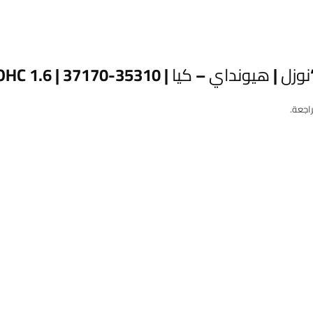
كيا | 35310-37170 | 1.6 DOHC | اصلي تفصيخ”
اجعة.