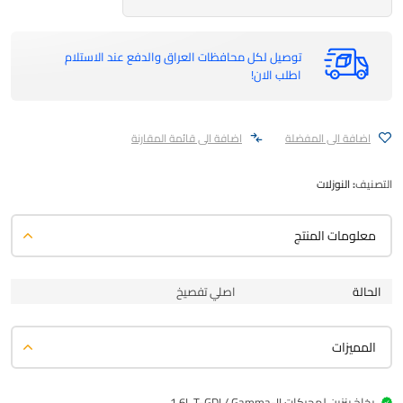
توصيل لكل محافظات العراق والدفع عند الاستلام
اطلب الان!
اضافة الى المفضلة
اضافة الى قائمة المقارنة
التصنيف:
النوزلات
معلومات المنتج
الحالة
اصلي تفصيخ
المميزات
بخاخ بنزين لمحركات 1.6L T-GDI / Gamma-II.