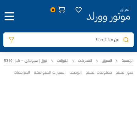
عن ماذا تبحث؟
الرئيسية
السوق
المحركات
النوزلات
نوزل | هيونداي – كيا | 35310-2M417
صور المنتج
معلومات المنتج
الوصف
السيارات المتوافقة
المراجعات