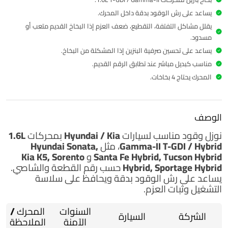
يساعد على رش الوقود بدقة داخل المحرك.
يقلل مشاكل التفتفة، التقطيع، ضعف العزم إذا البخاخ القديم متعب أو
مسدود.
يساعد على تحسين صرفية البنزين إذا المشكلة من البخاخ.
مناسب كبديل مباشر عند تطابق الرقم القديم.
المحرك يحتاج 4 بخاخات.
الوصف
نوزل وقود
مناسب لسيارات
Hyundai / Kia
بمحركات
1.6L
Gamma-II T-GDI / Hybrid
، مثل
Hyundai Sonata,
Santa Fe Hybrid, Tucson Hybrid
و
Kia K5, Sorento
Hybrid, Sportage Hybrid
حسب رقم القطعة والشاصي.
يساعد على رش الوقود بدقة ويحافظ على سلاسة
التشغيل وثبات العزم.
السنوات
المحرك /
الشركة
السيارة
الآمنة
الملاحظة