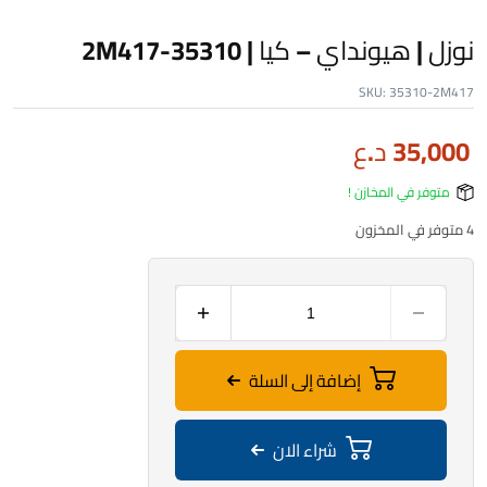
نوزل | هيونداي – كيا | 35310-2M417
SKU:
35310-2M417
35,000
د.ع
متوفر في المخازن !
4 متوفر في المخزون
إضافة إلى السلة
شراء الان