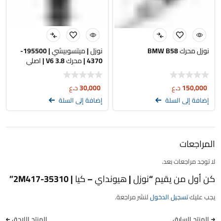
نوزل محرك BMW B58
نوزل | ميتسوبيشي | 195500-
4370 | محرك 3.8 V6 | اصلي
تفصيخ
150,000
د.ع
30,000
د.ع
إضافة إلى السلة
إضافة إلى السلة
المراجعات
لا توجد مراجعات بعد.
كن أول من يقيم “نوزل | هيونداي – كيا | 35310-2M417”
يجب عليك
تسجيل الدخول
لنشر مراجعة.
المنتج السابق
المنتج اللاحق