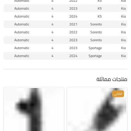
Automatic
4
2022
K5
Kia
Automatic
4
2023
K5
Kia
Automatic
4
2024
K5
Kia
Automatic
4
2021
Sorento
Kia
Automatic
4
2022
Sorento
Kia
Automatic
4
2023
Sorento
Kia
Automatic
4
2023
Sportage
Kia
Automatic
4
2024
Sportage
Kia
منتجات مماثلة
جديد
الماني