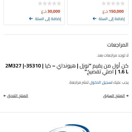
تفصيخ
150,000
د.ع
30,000
د.ع
إضافة إلى السلة
إضافة إلى السلة
المراجعات
لا توجد مراجعات بعد.
كن أول من يقيم “نوزل | هيونداي – كيا | 35310-2M327 |
1.6 L | اصلي تفصيخ”
يجب عليك
تسجيل الدخول
لنشر مراجعة.
المنتج السابق
المنتج اللاحق