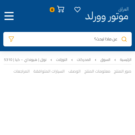
عن ماذا تبحث؟
الرئيسية
السوق
المحركات
النوزلات
نوزل | هيونداي – كيا | 35310-2M327 | 1.6 L | اصلي تفصيخ
صور المنتج
معلومات المنتج
الوصف
السيارات المتوافقة
المراجعات