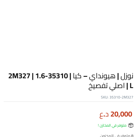
نوزل | هيونداي – كيا | 35310-2M327 | 1.6
L | اصلي تفصيخ
SKU:
35310-2M327
20,000
د.ع
متوفر في المخازن !
8 متوفر في المخزون