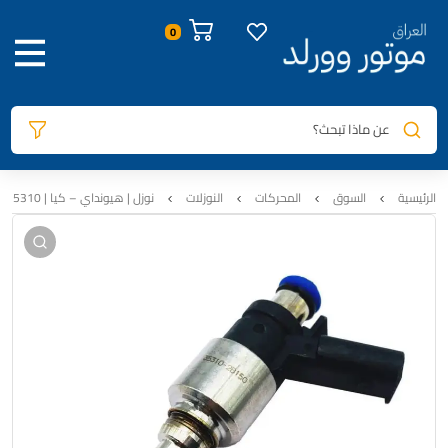
صور المنتج
معلومات المنتج
الوصف
السيارات المتوافقة
المراجعات
0
عن ماذا تبحث؟
الرئيسية
السوق
المحركات
النوزلات
نوزل | هيونداي – كيا | 35310-2B150 | محرك 1.6 GDI | اصلي تفصيخ