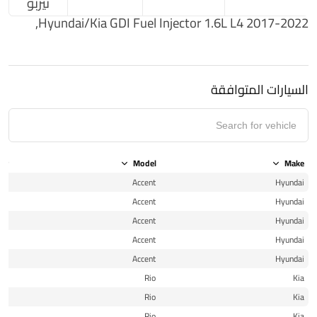
تيربو
Hyundai/Kia GDI Fuel Injector 1.6L L4 2017-2022,
السيارات المتوافقة
ear
Model
Make
18
Accent
Hyundai
19
Accent
Hyundai
20
Accent
Hyundai
21
Accent
Hyundai
22
Accent
Hyundai
18
Rio
Kia
19
Rio
Kia
19
Rio
Kia