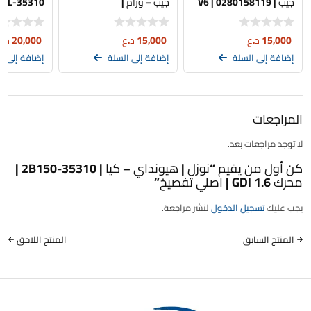
جيب | 0280158119 | V6
جيب – ورام |
3.3 – 3.8
04593986AA | 2.4L
اصلي تفصيخ
15,000
د.ع
15,000
د.ع
20,000
د.ع
إضافة إلى السلة
إضافة إلى السلة
إضافة إلى ا
المراجعات
لا توجد مراجعات بعد.
كن أول من يقيم “نوزل | هيونداي – كيا | 35310-2B150 |
محرك 1.6 GDI | اصلي تفصيخ”
يجب عليك
تسجيل الدخول
لنشر مراجعة.
المنتج السابق
المنتج اللاحق