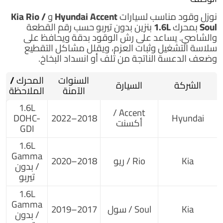
نوزل وقود
مناسب لسيارات
Hyundai Accent
و
Kia Rio /
Soul
بمحرك
1.6L بنزين بدون تيربو
حسب رقم القطعة
والشاصي. يساعد على رش الوقود بدقة ويحافظ على
سلاسة التشغيل وثبات العزم، ويقلل مشاكل التقطيع
وضعف الدعسة الناتجة من تلف أو انسداد البخاخ.
السنوات
المحرك /
الشركة
السيارة
الآمنة
الملاحظة
1.6L
Accent /
DOHC-
2018–2022
Hyundai
أكسنت
GDI
1.6L
Gamma
Kia
Rio / ريو
2018–2020
/ بدون
تيربو
1.6L
Gamma
Kia
Soul / سول
2017–2019
/ بدون