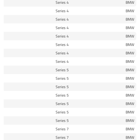
16
4 Series
BMW
16
4 Series
BMW
16
4 Series
BMW
17
4 Series
BMW
17
4 Series
BMW
18
4 Series
BMW
19
4 Series
BMW
20
4 Series
BMW
18
5 Series
BMW
17
5 Series
BMW
18
5 Series
BMW
18
5 Series
BMW
19
5 Series
BMW
19
5 Series
BMW
19
5 Series
BMW
16
7 Series
BMW
16
7 Series
BMW