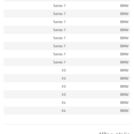
17
7 Series
BMW
17
7 Series
BMW
21
7 Series
BMW
18
7 Series
BMW
19
7 Series
BMW
20
7 Series
BMW
21
7 Series
BMW
21
7 Series
BMW
18
X3
BMW
18
X3
BMW
19
X3
BMW
19
X3
BMW
18
X4
BMW
19
X4
BMW