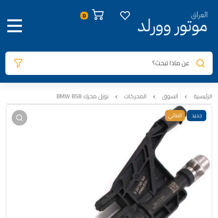
صور المنتج
معلومات المنتج
السيارات المتوافقة
المراجعات
0
عن ماذا تبحث؟
الرئيسية
السوق
المحركات
نوزل محرك BMW B58
جديد
الماني