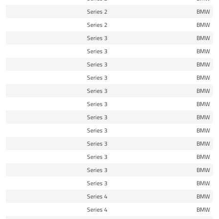
21
2 Series
BMW
21
2 Series
BMW
15
3 Series
BMW
15
3 Series
BMW
16
3 Series
BMW
16
3 Series
BMW
16
3 Series
BMW
17
3 Series
BMW
17
3 Series
BMW
12
3 Series
BMW
12
3 Series
BMW
12
3 Series
BMW
18
3 Series
BMW
19
3 Series
BMW
15
4 Series
BMW
15
4 Series
BMW