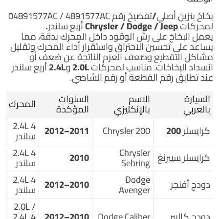
بخاخ بنزين أصلي/تفصيخ
رقم 04891577AC / 4891577AC
لمحركات Chrysler / Dodge / Jeep أربع سلندر.
يعمل البخاخ على رش الوقود داخل المحرك بدقة، مما
يساعد على تحسين الاحتراق واستقرار أداء المحرك وتقليل
مشاكل التقطيع وضعف العزم الناتجة عن ضعف أو
انسداد البخاخات. مناسب لمحركات
2.0L و2.4L أربع سلندر
عند تطابق رقم القطعة أو رقم الشاصي.
السيارة
الاسم
السنوات
المحرك
بالعربي
بالإنكليزي
المؤكدة
2.4L 4
كرايسلر 200
Chrysler 200
2011–2012
سلندر
2.4L 4
Chrysler
كرايسلر سيبرنغ
2010
Sebring
سلندر
2.4L 4
Dodge
دودج أفنجر
2010–2012
Avenger
سلندر
2.0L /
دودج كاليبر
Dodge Caliber
2010–2012
2.4L 4