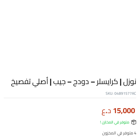
نوزل | كرايسلر – دودج – جيب | أصلي تفصيخ
SKU:
04891577AC
15,000
د.ع
متوفر في المخازن !
4 متوفر في المخزون