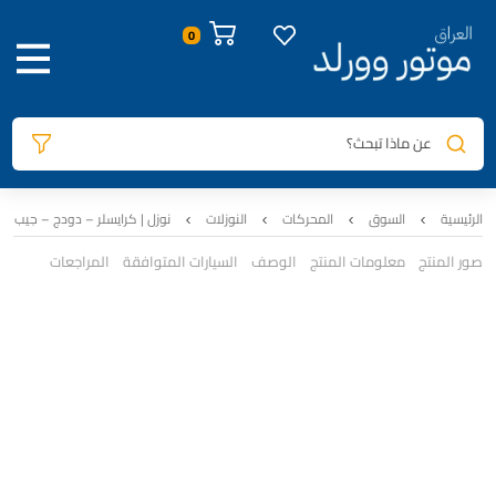
عن ماذا تبحث؟
الرئيسية
السوق
المحركات
النوزلات
نوزل | كرايسلر – دودج – جيب | 
صور المنتج
معلومات المنتج
الوصف
السيارات المتوافقة
المراجعات