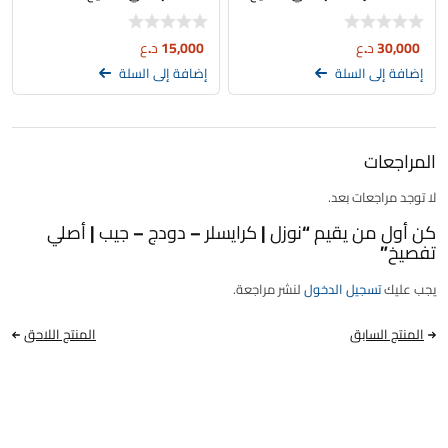
30,000
د.ع
15,000
د.ع
إضافة إلى السلة
إضافة إلى السلة
المراجعات
لا توجد مراجعات بعد.
كن أول من يقيم “نوزل | كرايسلر – دودج – جيب | أصلي
تفصيخ”
يجب عليك
تسجيل الدخول
لنشر مراجعة.
المنتج السابق
المنتج اللاحق