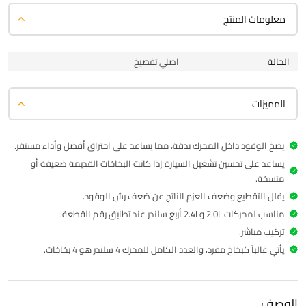
معلومات المنتج
الحالة
اصلي تفصيخ
المميزات
يضخ الوقود داخل المحرك بدقة، مما يساعد على احتراق أفضل وأداء مستقر.
يساعد على تحسين تشغيل السيارة إذا كانت البخاخات القديمة ضعيفة أو
متسخة.
يقلل التقطيع وضعف العزم الناتج عن ضعف رش الوقود.
مناسب لمحركات 2.0L و2.4L أربع سلندر عند تطابق رقم القطعة.
تركيب مباشر.
يأتي غالباً كبخاخ مفرد، والعدد الكامل للمحرك 4 سلندر هو 4 بخاخات.
الوصف