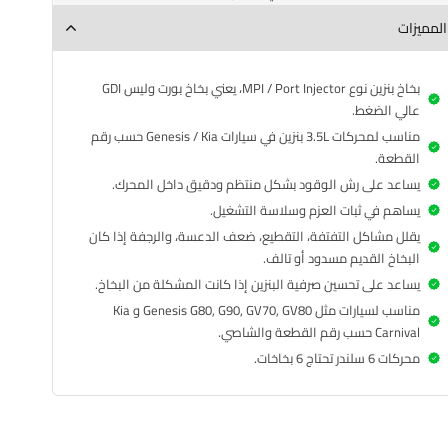
المميزات
بخاخ بنزين نوع MPI / Port Injector، يعني بخاخ بورت وليس GDI
عالي الضغط.
مناسب لمحركات 3.5L بنزين في سيارات Genesis / Kia حسب رقم
القطعة.
يساعد على رش الوقود بشكل منتظم ودقيق داخل المحرك.
يساهم في ثبات العزم وسلاسة التشغيل.
يقلل مشاكل التفتفة، التقطيع، ضعف الدعسة، والرجفة إذا كان
البخاخ القديم مسدود أو تالف.
يساعد على تحسين صرفية البنزين إذا كانت المشكلة من البخاخ.
مناسب لسيارات مثل Genesis G80, G90, GV70, GV80 و Kia
Carnival حسب رقم القطعة والشاصي.
محركات 6 سلندر تحتاج 6 بخاخات.