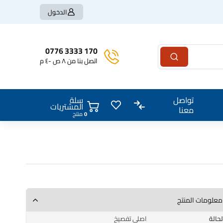
الدخول
170 3333 0776
اتصل بنا من ٨ ص -٤ م
سلة
تواصل
المشتريات
معنا
منتج
معلومات المنتج
الحالة
اصلي تفصيخ