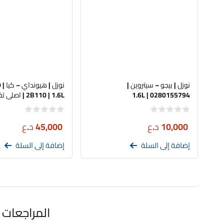
نوزل | بيجو – سيتروين |
0280155794 | 1.6L
2B110 | 1.6L | اصلي تفصيخ
10,000
د.ع
45,000
د.ع
إضافة إلى السلة
إضافة إلى السلة
المراجعات