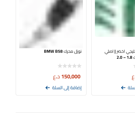
ليجي اخضر | اصلي
نوزل محرك BMW B58
2.
ع
150,000
د.ع
سلة
إضافة إلى السلة