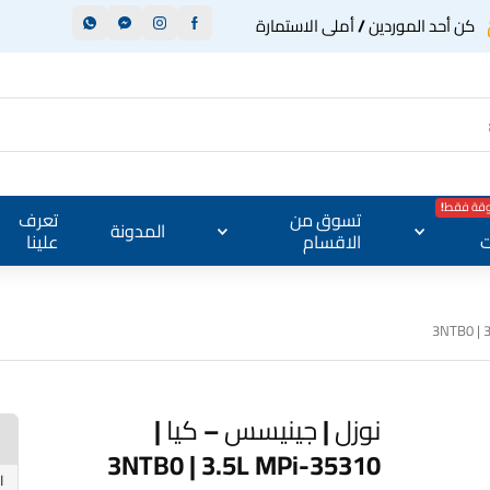
كن أحد الموردين / أملى الاستمارة
وقة فقط!
تسوق من
تعرف
المدونة
ت
الاقسام
علينا
نوزل | جينيسس – كيا |
35310-3NTB0 | 3.5L MPi