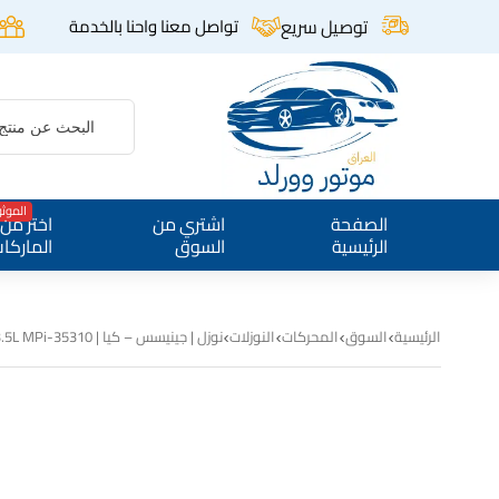
توصيل سريع
تواصل معنا واحنا بالخدمة
الموث
الصفحة
اشتري من
اختر من
الرئيسية
السوق
الماركا
الرئيسية
السوق
المحركات
النوزلات
نوزل | جينيسس – كيا | 35310-3NTB0 | 3.5L MPi