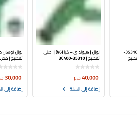
نوزل | هيونداي – كيا | 35310-
نوزل | هيونداي – كيا (V6) | أصلي
نوزل توسان خ
تفصيخ | 35310-3C400
تفصيخ | محرك 1.8 – 0
40,000
د.ع
30,000
د.
إضافة إلى السلة
إضافة إلى ال