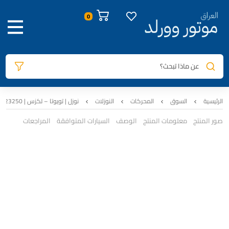
عن ماذا تبحث؟
الرئيسية
السوق
المحركات
النوزلات
نوزل | تويوتا – لكزس | 23250-38040 | 4.6 – 5.7
صور المنتج
معلومات المنتج
الوصف
السيارات المتوافقة
المراجعات