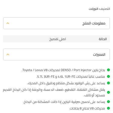
التصنيف:
النوزلات
معلومات المنتج
الحالة
اصلي تفصيخ
المميزات
بخاخ بنزين DENSO / Port Injector لمحركات Toyota / Lexus V8.
مناسب غالباً لمحركات 4.6L 1UR-FE و 5.7L 3UR-FE.
يساعد على رش الوقود بشكل منتظم ودقيق داخل المحرك.
يقلل مشاكل التفتفة، التقطيع، ضعف الدعسة، والرجفة إذا كان البخاخ القديم
مسدود أو تالف.
يساعد على تحسين صرفية البنزين إذا كانت المشكلة من البخاخ.
محركات V8 تحتاج 8 بخاخات.