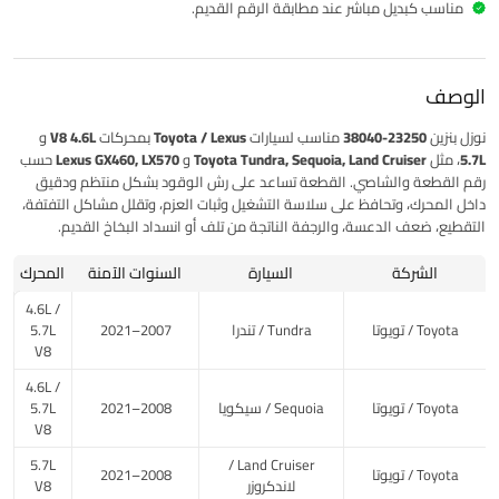
مناسب كبديل مباشر عند مطابقة الرقم القديم.
الوصف
نوزل بنزين 23250-38040
مناسب لسيارات
Toyota / Lexus
بمحركات
V8 4.6L و
5.7L
، مثل
Toyota Tundra, Sequoia, Land Cruiser
و
Lexus GX460, LX570
حسب
رقم القطعة والشاصي. القطعة تساعد على رش الوقود بشكل منتظم ودقيق
داخل المحرك، وتحافظ على سلاسة التشغيل وثبات العزم، وتقلل مشاكل التفتفة،
التقطيع، ضعف الدعسة، والرجفة الناتجة من تلف أو انسداد البخاخ القديم.
الشركة
السيارة
السنوات الآمنة
المحرك
4.6L /
Toyota / تويوتا
Tundra / تندرا
2007–2021
5.7L
V8
4.6L /
Toyota / تويوتا
Sequoia / سيكويا
2008–2021
5.7L
V8
5.7L
Land Cruiser /
Toyota / تويوتا
2008–2021
لاندكروزر
V8