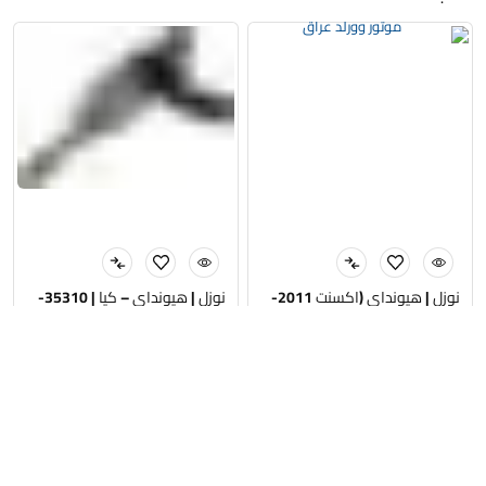
نوزل | هيونداي (اكسنت 2011-
نوزل | هيونداي – كيا | 35310-
2014) | 35310-2B020 | 1.4 L
2GGA | 2.4L GDi | اصلي تفصيخ
25,000
د.ع
35,000
د.ع
إضافة إلى السلة
إضافة إلى السلة
الرئيسية
المتجر
الاقسام
البحث
واتساب
الى الاعلى