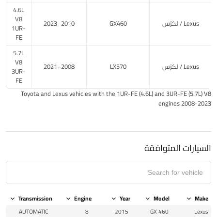
4.6L
V8
Lexus / لكزس
GX460
2010–2023
1UR-
FE
5.7L
V8
Lexus / لكزس
LX570
2008–2021
3UR-
FE
Toyota and Lexus vehicles with the 1UR-FE (4.6L) and 3UR-FE (5.7L) V8
engines 2008-2023
السيارات المتوافقة
Transmission
Engine
Year
Model
Make
AUTOMATIC
8
2015
GX 460
Lexus