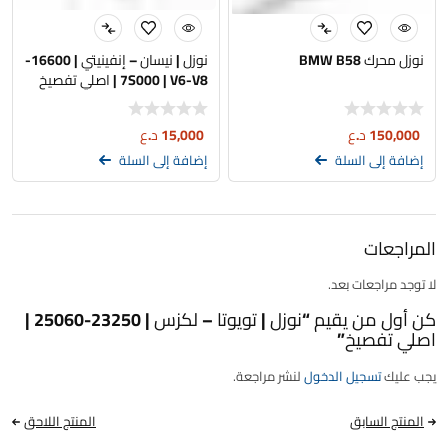
نوزل محرك BMW B58
نوزل | نيسان – إنفينيتي | 16600-
7S000 | V6-V8 | اصلي تفصيخ
150,000
د.ع
15,000
د.ع
إضافة إلى السلة
إضافة إلى السلة
المراجعات
لا توجد مراجعات بعد.
كن أول من يقيم “نوزل | تويوتا – لكزس | 23250-25060 |
اصلي تفصيخ”
يجب عليك
تسجيل الدخول
لنشر مراجعة.
المنتج السابق
المنتج اللاحق