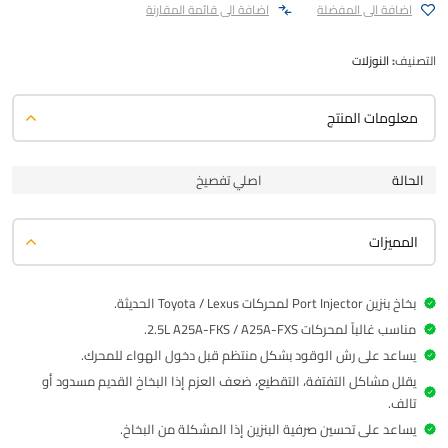
اضافة الى المفضلة
اضافة الى قائمة المقارنة
التصنيف:
النوزلات
معلومات المنتج
الحالة
اصلي تفصيخ
المميزات
بخاخ بنزين Port Injector لمحركات Toyota / Lexus الحديثة.
مناسب غالباً لمحركات 2.5L A25A-FKS / A25A-FXS.
يساعد على رش الوقود بشكل منتظم قبل دخول الهواء للمحرك.
يقلل مشاكل التفتفة، التقطيع، ضعف العزم إذا البخاخ القديم مسدود أو
تالف.
يساعد على تحسين صرفية البنزين إذا المشكلة من البخاخ.