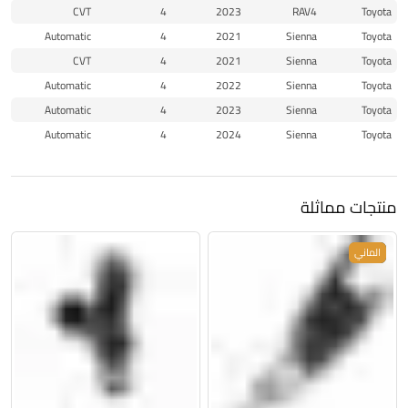
CVT
4
2023
RAV4
Toyota
Automatic
4
2021
Sienna
Toyota
CVT
4
2021
Sienna
Toyota
Automatic
4
2022
Sienna
Toyota
Automatic
4
2023
Sienna
Toyota
Automatic
4
2024
Sienna
Toyota
منتجات مماثلة
جديد
الماني