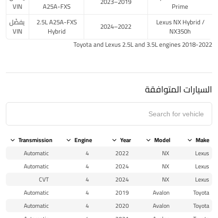
2019–2023
VIN
A25A-FXS
Prime
Lexus NX Hybrid /
2.5L A25A-FXS
يفضّل
2022–2024
VIN
Hybrid
NX350h
Toyota and Lexus 2.5L and 3.5L engines 2018-2022
السيارات المتوافقة
Transmission
Engine
Year
Model
Make
Automatic
4
2022
NX
Lexus
Automatic
4
2024
NX
Lexus
CVT
4
2024
NX
Lexus
Automatic
4
2019
Avalon
Toyota
Automatic
4
2020
Avalon
Toyota