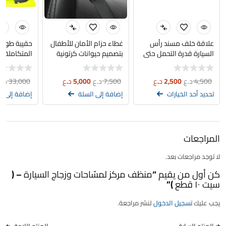
علاقة خلف مسند رأس
غطاء حزام الأمان للأطفال
حقيبة طوارئ
السيارة قدرة التحمل حتى
بتصميم حيوانات كرتونية
المتكاملة 
20 كغم
لطيفة – حماية وراحة أثناء
السلامة وال
القيادة
الطرقات
4,500
د.ع
2,500
د.ع
7,500
د.ع
5,000
د.ع
33,000
د.ع
تحديد أحد الخيارات
إضافة إلى السلة
إضافة إلى ا
المراجعات
لا توجد مراجعات بعد.
كن أول من يقيم “منظف مركز لمسّاحات وزجاج السيارة – (
سيت ١٠ قطع )”
يجب عليك
تسجيل الدخول
لنشر مراجعة.
المنتج السابق
المنتج اللاحق