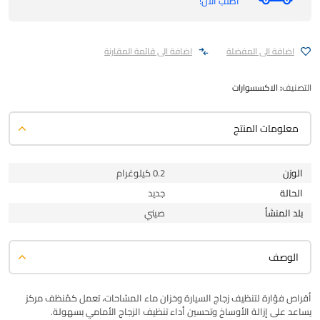
اطلب الان!
اضافة الى المفضلة
اضافة الى قائمة المقارنة
التصنيف:
الاكسسوارات
معلومات المنتج
الوزن
0.2 كيلوغرام
الحالة
جديد
بلد المنشأ
صيني
الوصف
أقراص فوّارة لتنظيف زجاج السيارة وخزان ماء المسّاحات، تعمل كمُنظف مركز
يساعد على إزالة الأوساخ وتحسين أداء تنظيف الزجاج الأمامي بسهولة.