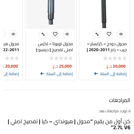
مجول دودج – كرايسلر –
مجول تويوتا – لكزس
مجول هيوندا
جيب – رام 2011-2020 |
اصلي تفصيخ | دينسو |
BROTHER STAR
90080-19016
تجاري
20,000
د.ع
25,000
د.ع
20,000
د.ع
إضافة إلى السلة
إضافة إلى السلة
إضافة إلى ا
المراجعات
لا توجد مراجعات بعد.
كن أول من يقيم “مجول | هيونداي – كيا | تفصيخ اصلي |
2.7L V6”