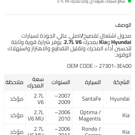
شائع لسيارات هيونداي وكيا بمحرك 2.7L V6
الوصف
مجول اشتعال
تفصيخ/اصلي
عالي الجودة لسيارات
Hyundai وKia
بمحرك
2.7L V6
. يوفر شرارة قوية وثابتة
لتحسين أداء المحرك وتقليل التقطيع والاهتزاز واستهلاك
الوقود.
OEM CODE :- 27301-3E400
سعة
الشركة
السيارة
السنوات
ملاحظة
المحرك
2.7L
2007–
Hyundai
SantaFe
مؤكد
V6
2009
2.7L
2006–
Optima /
Kia
مؤكد
V6 MU
2010
Magentis
2.7L
2006–
Rondo /
Kia
مؤكد