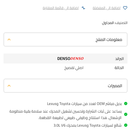
اضافة الى المفضلة
اضافة الى قائمة المقارنة
التصنيف:
المجاول
معلومات المنتج
DENSO
البراند
الحالة
اصلي تفصيخ
المميزات
بديل مباشر OEM لعدد من سيارات Toyota وLexus
يساعد على ثبات الشرارة وتحسين تشغيل المحرك عند سلامة بقية منظومة
الإشعال. هذا استنتاج وظيفي طبيعي لطبيعة القطعة.
شائع لسيارات Toyota وLexus بمحرك 3.0L V6