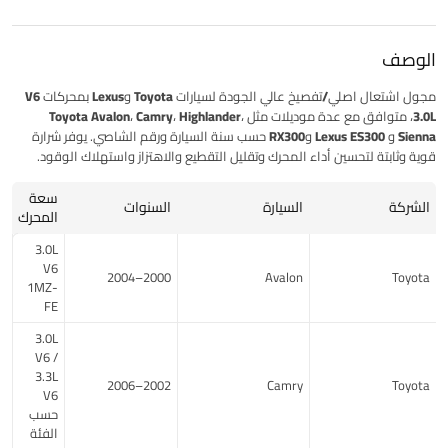
الوصف
مجول اشتعال
اصلي/تفصيخ
عالي الجودة لسيارات
Toyota وLexus
بمحركات
V6
3.0L
، متوافق مع عدة موديلات مثل
Toyota Avalon، Camry، Highlander،
Sienna
و
Lexus ES300 وRX300
حسب سنة السيارة ورقم الشاصي. يوفر شرارة
قوية وثابتة لتحسين أداء المحرك وتقليل التقطيع والاهتزاز واستهلاك الوقود.
سعة
الشركة
السيارة
السنوات
المحرك
3.0L
V6
2000–2004
Avalon
Toyota
1MZ-
FE
3.0L
V6 /
3.3L
2002–2006
Camry
Toyota
V6
حسب
الفئة