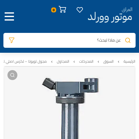
صور المنتج
معلومات المنتج
الوصف
المراجعات
0
عن ماذا تبحث؟
الرئيسية
السوق
المحركات
المجاول
مجول تويوتا – لكزس اصلي تفصيخ | دينس