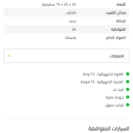
الأبعاد
32 × 25 × 15 سنتيميتر
مكان التثبيت
الخلف
الحالة
جديد
الفولطية
24
المواد الخام
بلاستك
المميزات
القوة الكهربائية : ٢٥ واط
القدرة الكهربائية : ٢٤ فولط
لايت لد
جودة عالية
تركيب سهل
السيارات المتوافقة