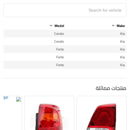
ear
Model
Make
19
Cerato
Kia
20
Cerato
Kia
19
Forte
Kia
20
Forte
Kia
20
Forte
Kia
منتجات مماثلة