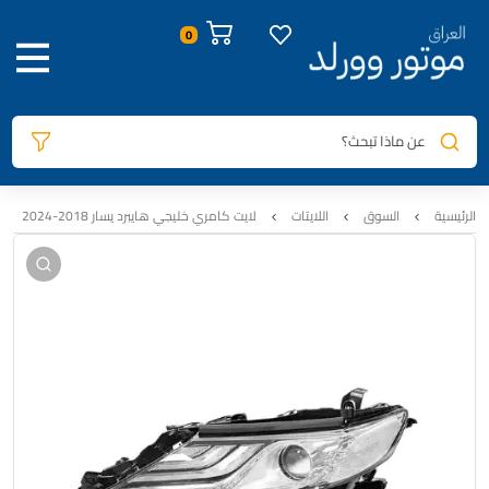
صور المنتج
معلومات المنتج
المراجعات
0
عن ماذا تبحث؟
الرئيسية
السوق
اللايتات
لايت كامري خليجي هايبرد يسار 2018-2024