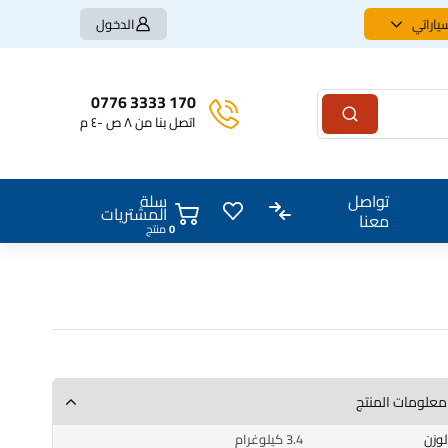
ياراتي
الدخول
170 3333 0776
اتصل بنا من ٨ ص -٤ م
سلة
تواصل
المشتريات
معنا
0
منتج
معلومات المنتج
الوزن
3.4 كيلوغرام