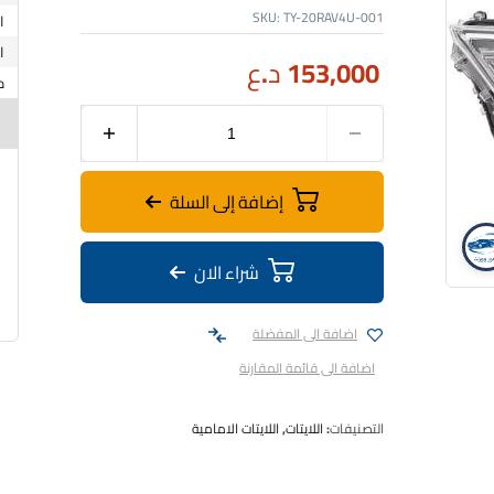
SKU:
TY-20RAV4U-001
153,000
د.ع
إضافة إلى السلة
شراء الان
اضافة الى المفضلة
اضافة الى قائمة المقارنة
التصنيفات:
اللايتات
,
اللايتات الامامية