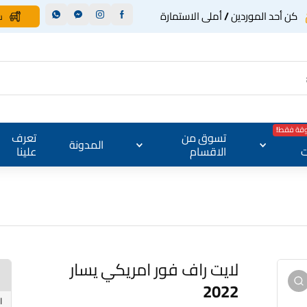
كن أحد الموردين / أملى الاستمارة
س
وقة فقط!
تسوق من
تعرف
المدونة
ت
الاقسام
علينا
لايت راف فور امريكي يسار
2022