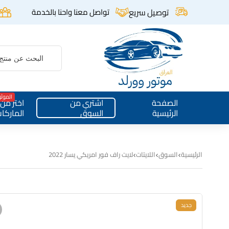
توصيل سريع
تواصل معنا واحنا بالخدمة
الموث
الصفحة
اشتري من
اختر من
الرئيسية
السوق
الماركا
الرئيسية
السوق
اللايتات
لايت راف فور امريكي يسار 2022
جديد