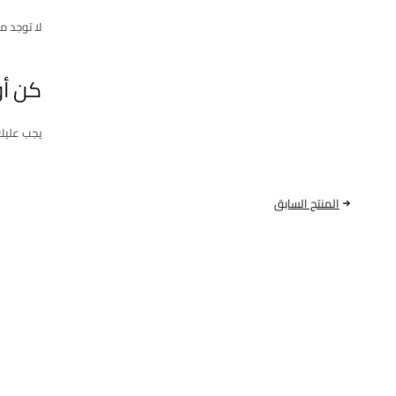
لا توجد م
كن أو
يجب علي
المنتج السابق