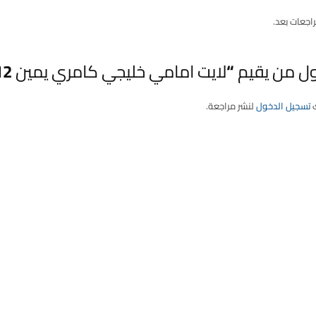
راجعات بعد.
ل من يقيم “لايت امامي خليجي كامري يمين 2012”
ك
تسجيل الدخول
لنشر مراجعة.