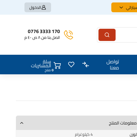
ياراتي
الدخول
170 3333 0776
اتصل بنا من ٨ ص -٤ م
سلة
تواصل
المشتريات
معنا
0
منتج
معلومات المنتج
الوزن
4 كيلوغرام