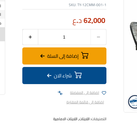
SKU:
TY-12CMM-001-1
62,000
د.ع
إضافة إلى السلة
شراء الان
اضافة الى المفضلة
اضافة الى قائمة المقارنة
لايت امامي خليجي كامري يمين 2012
التصنيفات:
اللايتات
,
اللايتات الامامية