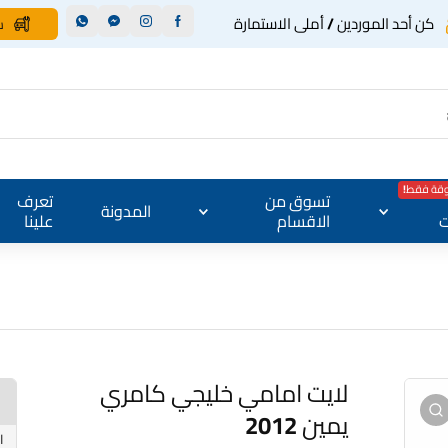
كن أحد الموردين / أملى الاستمارة
س
وقة فقط!
تسوق من
تعرف
المدونة
ت
الاقسام
علينا
لايت امامي خليجي كامري
يمين 2012