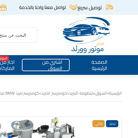
توصيل سريع
تواصل معنا واحنا بالخدمة
الموث
الصفحة
اشتري من
اختر من
الرئيسية
السوق
الماركا
الرئيسية
السوق
منظومة التبريد
كومبريسر التبريد
كومبريسر تبريد BMW محرك N20 – كهربائي
جديد
ياباني