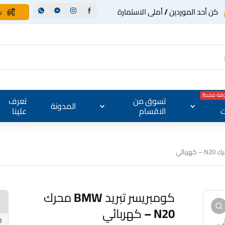
كن أحد الموردين / أملى الاستمارة
س
وقة فقط!
تسوق من
تعرف
المدونة
ت
الاقسام
علينا
كومبريسر تبريد BMW محرك N20 – كهربائي
كومبريسر تبريد BMW محرك
N20 – كهربائي