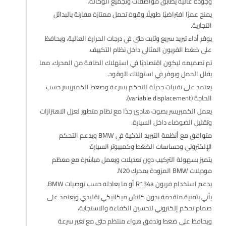
وجودة عالية يطابق مواصفات وتجميع الوكالة.
يمنح عمرًا افتراضيًا طويلًا وقوة تحمل ممتازة مقارنة بالبدائل
التجارية.
يوفر أداء تبريد سريع وثابت حتى في درجات الحرارة العالية، ويحافظ
على ضغط الفريون المثالي داخل نظام التكييف.
تم تصميمه ليكون اقتصاديًا في استهلاك الطاقة من المحرك، مما
يقلل الحمل ويوفر في استهلاك الوقود.
يعتمد على تقنيات حديثة للتحكم بسرعة وضغط الكمبريسر حسب
الحاجة (variable displacement).
يعمل الكمبريسر بصوت هادئ جدًا مع نظام متطور لعزل الاهتزازات
وتقليل الضوضاء داخل السيارة.
متوافق مع أنظمة التبريد الذكية في BMW ويدعم التحكم
الإلكتروني وحساسات الضغط وكمبيوتر السيارة.
يتميز بسهولة التركيب دون تعديلات ويعمل مباشرة مع معظم
موديلات BMW المزودة بمحرك N20.
يدعم استخدام فريون R134a أو ما يعادله حسب توصيات BMW.
يأتي بتقنية متقدمة بدون كلتش ميكانيكي تقليدي ويعتمد على
صمام تحكم إلكتروني لتحسين الكفاءة والاستجابة،
ويحافظ على ضغط وتدفق هواء منتظم حتى مع تغير سرعة