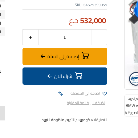
SKU:
64529399059
532,000
د.ع
إضافة إلى السلة
شراء الان
اضافة الى المفضلة
اضافة الى قائمة المقارنة
التصنيفات:
كومبريسر التبريد
,
منظومة التبريد