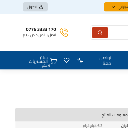
ياراتي
الدخول
170 3333 0776
اتصل بنا من ٨ ص -٤ م
سلة
تواصل
المشتريات
معنا
0
منتج
كومبريسر تبريد BMW محرك N20 – كهربائي
معلومات المنتج
الوزن
6.2 كيلوغرام