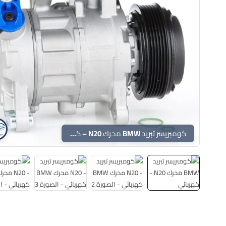
كومبريسر تبريد BMW محرك N20 – كهربائي