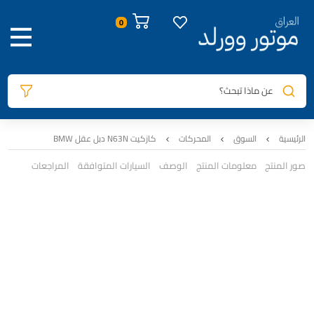
عن ماذا تبحث؟
الرئيسية
السوق
المحركات
كازكيت N63N دبل عقل BMW
صور المنتج
معلومات المنتج
الوصف
السيارات المتوافقة
المراجعات