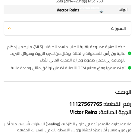
750i وM5 و550i (2014–2019)
البراند
Vector Reinz
المميزات
هذه الحشية مصنوعة بتقنية الصلب متعدد الطبقات (MLS)، ما يضمن إحكام
عالية بين رأس الأسطوانة والكتلة، ويقلل من تسرب الزيوت وسوائل التبريد،
بالإضافة إلى تحمل ضغوط وحرارة المحرك العالي الأداء
تم تصميمها وفق معايير OEM الأصلية لضمان توافق مثالي وجودة عالية
الوصف
رقم القطعة:
11127567765
الجهة الصانعة:
Victor Reinz
علامة تجارية عالمية رائدة في حلول الكازكيت (Sealing) للسيارات، تأسست منذ أكثر
من قرن، وتُعتبر أكبر مورّد لحشايا رؤوس الأسطوانات في السيارات الخفيفة