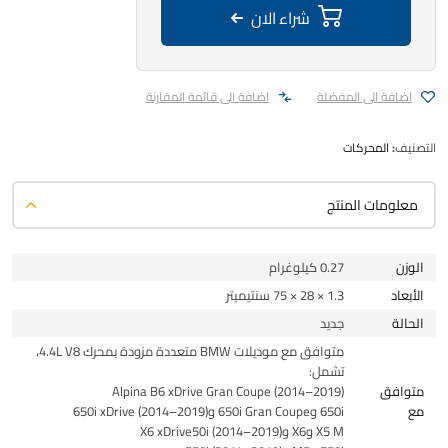
شراء الان
اضافة الى المفضلة
اضافة الى قائمة المقارنة
التصنيف:
المحركات
معلومات المنتج
الوزن
0.27 كيلوغرام
الأبعاد
1.3 × 28 × 75 سنتيميتر
الحالة
جديد
متوافق مع موديلات BMW متعددة مزودة بمحرك 4.4L V8،
تشمل:
متوافق
Alpina B6 xDrive Gran Coupe (2014–2019)
مع
650i و650i Gran Coupe و650i xDrive (2014–2019)
X5 M وX6 وX6 xDrive50i (2014–2019)