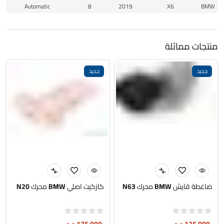
Automatic
8
2019
X6
BMW
منتجات مماثلة
جديد
جديد
ضاغطة قايش BMW محرك N63
كازكيت اصلي BMW محرك N20