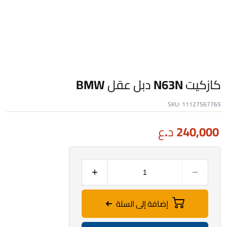
كازكيت N63N دبل عقل BMW
SKU:
11127567765
240,000
د.ع
إضافة إلى السلة