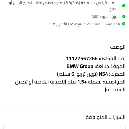
السمك: قياسي + سماكة إضافية 1.5 مم (مخصص لحالات تصليح الرأس أو
التجليخ)
اللون: أسود (غالبًا)
بلد المنشأ: ألمانيا / أو تصنيع BMW الأصلي OEM
الوصف
رقم القطعة:
11127557266
الجهة الصانعة:
BMW Group
المحرك:
N54 (توين تيربو، 6 سلندر)
المواصفة:
بسمك +1.5 ملم (للصيانة الخاصة أو تعديل
السماحية)
السيارات المتوافقة