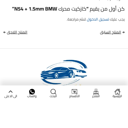
كن أول من يقيم “كازكيت محرك N54 + 1.5mm BMW”
يجب عليك
تسجيل الدخول
لنشر مراجعة.
المنتج السابق
المنتج اللاحق
الرئيسية
المتجر
الاقسام
البحث
واتساب
الى الاعلى
العراق - بغداد