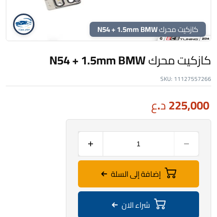
كازكيت محرك N54 + 1.5mm BMW
كازكيت محرك N54 + 1.5mm BMW
SKU:
11127557266
225,000
د.ع
إضافة إلى السلة
شراء الان