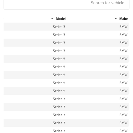
ear
Model
Make
15
3 Series
BMW
16
3 Series
BMW
10
3 Series
BMW
12
3 Series
BMW
10
5 Series
BMW
13
5 Series
BMW
15
5 Series
BMW
16
5 Series
BMW
11
5 Series
BMW
15
7 Series
BMW
16
7 Series
BMW
17
7 Series
BMW
11
7 Series
BMW
12
7 Series
BMW