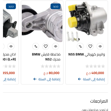
جديد
جديد
واتربم كهربائي N55 BMW
ضاغطة قايش BMW
ا
محرك N52
530 i (L+R)
400,000
د.ع
80,000
د.ع
355,000
د
إضافة إلى السلة
إضافة إلى السلة
إضافة إلى ا
المراجعات
لا توجد مراجعات بعد.