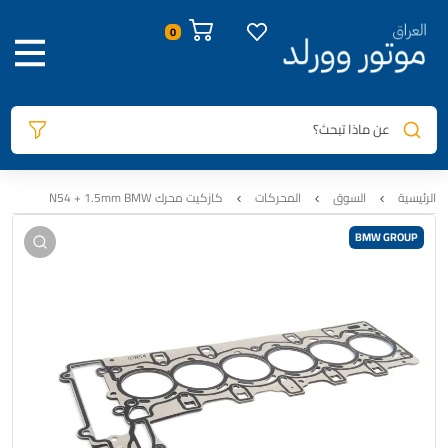
صور المنتج
معلومات المنتج
الوصف
السيارات المتوافقة
المراجعات
0
عن ماذا تبحث؟
الرئيسية
السوق
المحركات
كازكيت محرك N54 + 1.5mm BMW
BMW GROUP