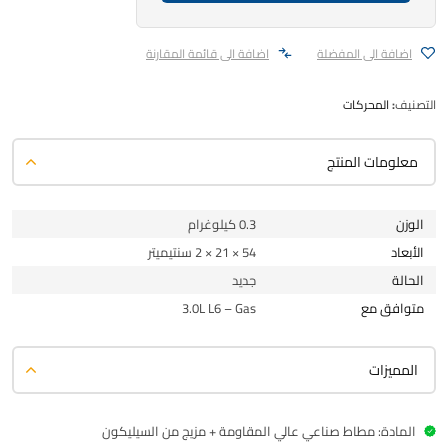
اضافة الى المفضلة
اضافة الى قائمة المقارنة
التصنيف:
المحركات
معلومات المنتج
الوزن
0.3 كيلوغرام
الأبعاد
54 × 21 × 2 سنتيميتر
الحالة
جديد
متوافق مع
3.0L L6 – Gas
المميزات
المادة: مطاط صناعي عالي المقاومة + مزيج من السيليكون