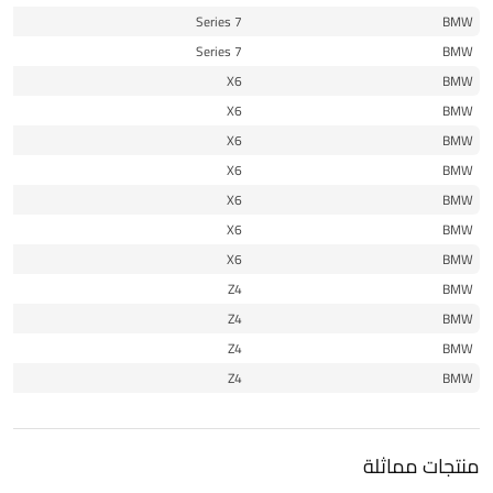
13
7 Series
BMW
14
7 Series
BMW
10
X6
BMW
11
X6
BMW
12
X6
BMW
13
X6
BMW
14
X6
BMW
15
X6
BMW
16
X6
BMW
10
Z4
BMW
14
Z4
BMW
14
Z4
BMW
14
Z4
BMW
منتجات مماثلة