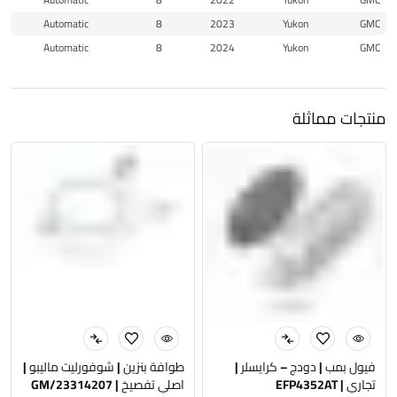
Automatic
8
2023
Yukon
GMC
Automatic
8
2024
Yukon
GMC
منتجات مماثلة
فيول بمب | دودج – كرايسلر |
طوافة بنزين | شوفورليت ماليبو |
تجاري | EFP4352AT
اصلي تفصيخ | 23314207/GM