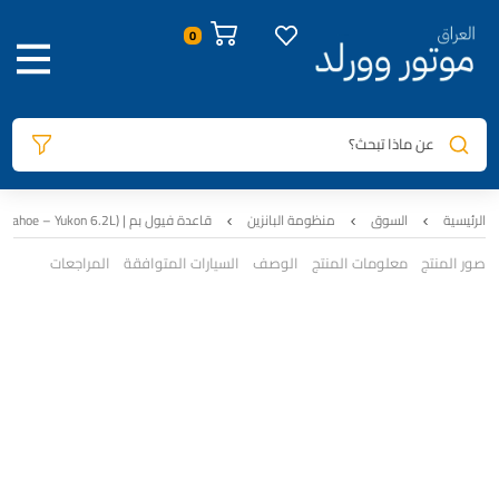
عن ماذا تبحث؟
الرئيسية
السوق
منظومة البانزين
قاعدة فيول بم | (Escalade – Tahoe – Yukon 6.2L | اصلي تفصيخ
صور المنتج
معلومات المنتج
الوصف
السيارات المتوافقة
المراجعات