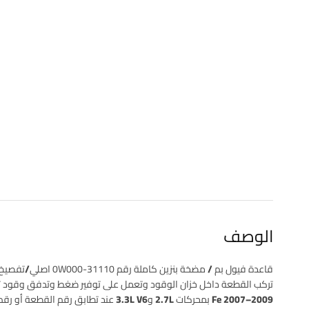
الوصف
قاعدة فيول بم / مضخة بنزين كاملة
رقم 31110-0W000
اصلي/تفصيخ
تركب القطعة داخل خزان الوقود وتعمل على توفير ضغط وتدفق وقود ثاب
Fe 2007–2009 بمحركات 2.7L و3.3L V6
عند تطابق رقم القطعة أو رقم