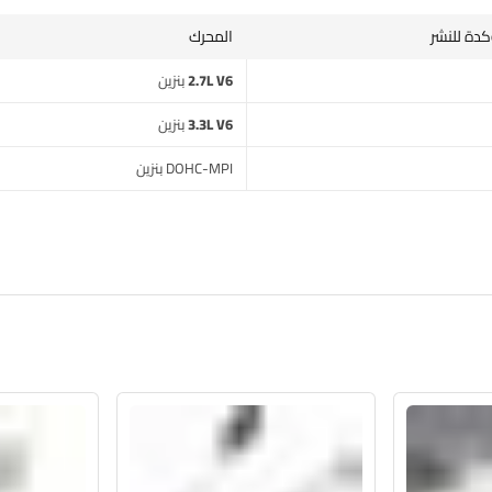
كدة للنشر
المحرك
2.7L V6 بنزين
3.3L V6 بنزين
DOHC-MPI بنزين