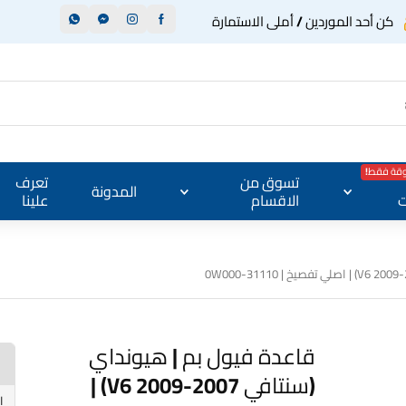
كن أحد الموردين / أملى الاستمارة
وقة فقط!
تسوق من
تعرف
المدونة
ت
الاقسام
علينا
قاعدة فيول بم | هيونداي
(سنتافي 2007-2009 V6) |