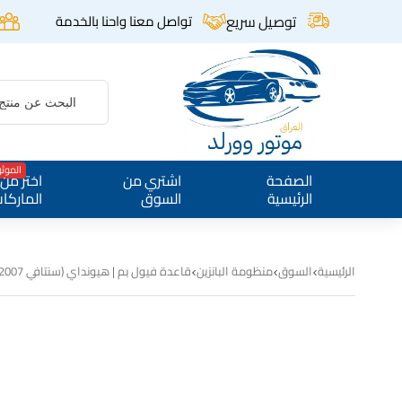
توصيل سريع
تواصل معنا واحنا بالخدمة
الموث
الصفحة
اشتري من
اختر من
الرئيسية
السوق
الماركا
الرئيسية
السوق
منظومة البانزين
قاعدة فيول بم | هيونداي (سنتافي 2007-2009 V6) | اصلي تفصيخ | 31110-0W000