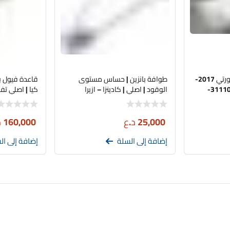
قاعدة فيول بم | كيا (فورتي 2017-
طوافة بانزين | حساس مستوى
قاعدة فيول ب
2018) | اصلي تفصيخ | 31110-
الوقود | اصلي | كادينزا – ازيرا
كيا | اصلي تفصيخ | 10
25,000
د.ع
160,000
د
إضافة إلى السلة
إضافة إلى ال