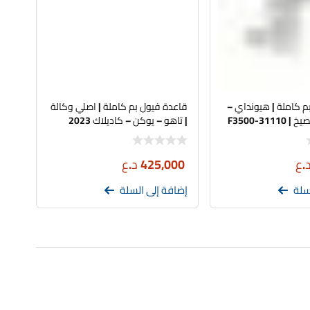
م كاملة | هيونداي –
قاعدة فيول بم كاملة | اصلي وكالة
311-F3500
| تاهو – يوكن – كاديلاك 2023
.ع
425,000
د.ع
سلة
إضافة إلى السلة