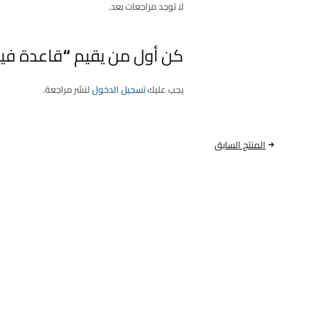
لا توجد مراجعات بعد.
كن أول من يقيم “قاعدة فيول بم | هيونداي (سنتاف
يجب عليك
تسجيل الدخول
لنشر مراجعة.
المنتج السابق