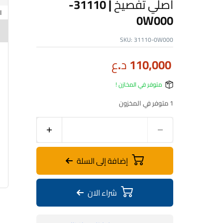
اصلي تفصيخ | 31110-
0W000
SKU:
31110-0W000
110,000
د.ع
متوفر في المخازن !
1 متوفر في المخزون
إضافة إلى السلة
شراء الان