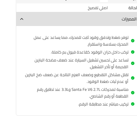
الحالة
اصلي تفصيخ
المميزات
توفر ضغط وتدفق وقود ثابت للمحرك، مما يساعد على عمل
المحرك بسلاسة واستقرار.
تركب داخل خزان الوقود كقاعدة فيول بم كاملة.
تساعد على تحسين تشغيل السيارة عند ضعف مضخة البنزين
القديمة أو تأخر التشغيل.
تقلل مشاكل التقطيع وضعف العزم الناتجة عن ضعف ضخ البنزين
أو عدم ثبات ضغط الوقود.
مناسبة لمحركات Santa Fe V6 2.7L و3.3L عند تطابق رقم
القطعة أو رقم الشاصي.
تركيب مباشر عند مطابقة الرقم،