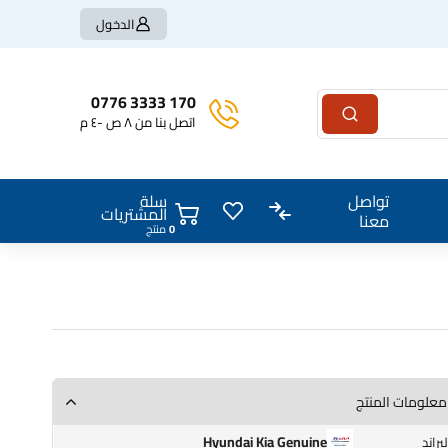
الدخول
170 3333 0776
اتصل بنا من ٨ ص -٤ م
سلة
تواصل
المشتريات
معنا
منتج
معلومات المنتج
Hyundai Kia Genuine
البراند