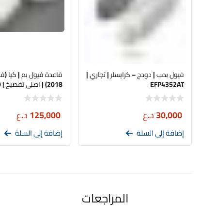
فيول بمب | دودج – كرايسلر | تجاري |
EFP4352AT
B0500
30,000
د.ع
125,000
د.ع
إضافة إلى السلة
إضافة إلى السلة
المراجعات